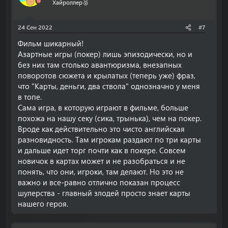
Хайроллер🥈
24 Сен 2022
#7
Фильм шикарный!
Азартные игры (покер) лишь эпизодически, но и
без них там столько авантюризма, внезапных
поворотов сюжета и крылатых (теперь уже) фраз,
что "Карты, деньги, два ствола" однозначно у меня
в топе.
Сама игра, в которую играют в фильме, больше
похожа на нашу секу (сика, трынька), чем на покер.
Вроде как действительно это чисто английская
разновидность. Там игрокам раздают по три карты
и дальше идет торг почти как в покере. Совсем
новичок в картах может и не разобраться и не
понять, что они, игроки, там делают. Но это не
важно и все-равно отлично показан процесс
шулерства - главный злодей просто знает карты
нашего героя.