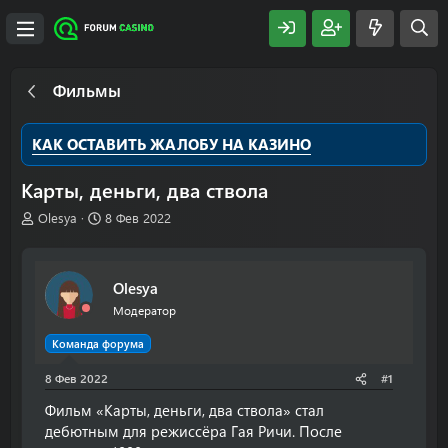
Фильмы
КАК ОСТАВИТЬ ЖАЛОБУ НА КАЗИНО
Карты, деньги, два ствола
А
Д
Olesya
8 Фев 2022
в
а
т
т
о
а
Olesya
р
н
т
а
Модератор
е
ч
м
а
Команда форума
ы
л
8 Фев 2022
а
#1
Фильм «Карты, деньги, два ствола» стал
дебютным для режиссёра Гая Ричи. После