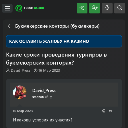
Букмекерские конторы (букмекеры)
КАК ОСТАВИТЬ ЖАЛОБУ НА КАЗИНО
Какие сроки проведения турниров в
букмекерских конторах?
А
Д
David_Press
16 Мар 2023
в
а
т
т
о
а
David_Press
р
н
т
а
Фартовый 🥇
е
ч
м
а
16 Мар 2023
#1
ы
л
а
И каковы условия их участия?