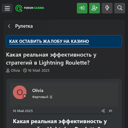
Рулетка
КАК ОСТАВИТЬ ЖАЛОБУ НА КАЗИНО
Какая реальная эффективность у
стратегий в Lightning Roulette?
А
Д
Olivia
16 Май 2025
в
а
т
т
о
а
Olivia
O
р
н
т
а
Фартовый 🥈
е
ч
м
а
16 Май 2025
#1
ы
л
а
Какая реальная эффективность у