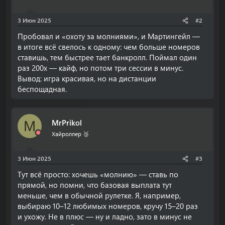
3 Июн 2025
#2
Пробовал и «охоту за молниями», и Мартингейл —
в итоге всё свелось к одному: чем больше номеров
ставишь, тем быстрее тает банкролл. Поймал один
раз 200x — кайф, но потом три сессии в минус.
Вывод: игра красивая, но на дистанции
беспощадная.
MrPrikol
M
Хайроллер 🥉
3 Июн 2025
#3
Тут всё просто: хочешь «молнию» — ставь по
прямой, но помни, что базовая выплата тут
меньше, чем в обычной рулетке. Я, например,
выбираю 10–12 любимых номеров, кручу 15–20 раз
и ухожу. Не в плюс — ну и ладно, зато в минус не