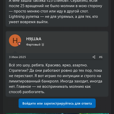
А мне зашла тактика «25 спинов». Серьёзно, если
после 25 вращений не было молнии в мою сторону
— просто меняю стол или иду в другой слот.
Lightning рулетка — не для упрямых, а для тех, кто
умеет вовремя выйти.
H9|LLIkA
H
Фартовый 🥈
3 Июн 2025
#6
Всё это шоу, ребята. Красиво, ярко, азартно.
Стратегии? Да они работают ровно до тех пор, пока
не перестают. Я вот играю по интуиции и строго на
лимитированный банкролл. Иногда заходит, иногда
нет. Главное — не воспринимать молнию как
способ разбогатеть.
Войдите или зарегистрируйтесь для ответа