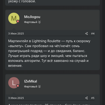
ухожу с головой.
MoJIogou
M
Фартовый 🥇
3 Июн 2025
#4
Мартингейл в Lightning Roulette — путь к скорому
«вылету». Сам пробовал на чёт/нечёт: семь
проигрышей подряд — и до свидания, баланс.
Лучше играть ради шоу и эмоций, чем пытаться
взломать алгоритм. Тут всё завязано на случай и
везение.
lZeMkal
L
Фартовый 🥇
3 Июн 2025
#5