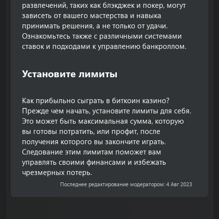
развлечений, таких как блэкджек и покер, могут
зависеть от вашего мастерства и навыка
принимать решения, а не только от удачи.
Ознакомьтесь также с различными системами
ставок и подходами к управлению банкроллом.
Установите лимиты​
Как прибыльно сыграть в биткоин казино?
Прежде чем начать, установите лимиты для себя.
Это может быть максимальная сумма, которую
вы готовы потратить, или профит, после
получения которого вы закончите играть.
Следование этим лимитам поможет вам
управлять своими финансами и избежать
чрезмерных потерь.
Последнее редактирование модератором:
4 Авг 2023