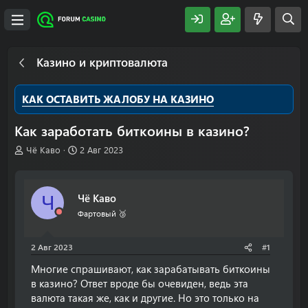
Казино и криптовалюта
КАК ОСТАВИТЬ ЖАЛОБУ НА КАЗИНО
Как заработать биткоины в казино?
А
Д
Чё Каво
2 Авг 2023
в
а
т
т
о
а
Чё Каво
Ч
р
н
т
а
Фартовый 🥉
е
ч
м
а
2 Авг 2023
#1
ы
л
а
Многие спрашивают, как зарабатывать биткоины
в казино? Ответ вроде бы очевиден, ведь эта
валюта такая же, как и другие. Но это только на