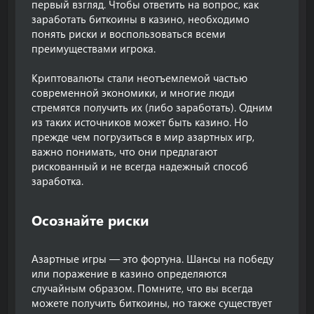
первый взгляд. Чтобы ответить на вопрос, как
заработать биткоины в казино, необходимо
понять риски и воспользоваться всеми
преимуществами игрока.
Криптовалюты стали неотъемлемой частью
современной экономики, и многие люди
стремятся получить их (либо заработать). Одним
из таких источников может быть казино. Но
прежде чем погрузиться в мир азартных игр,
важно понимать, что они предлагают
рискованный и не всегда надежный способ
заработка.
Осознайте риски​
Азартные игры — это фортуна. Шансы на победу
или поражение в казино определяются
случайным образом. Помните, что вы всегда
можете получить биткоины, но также существует