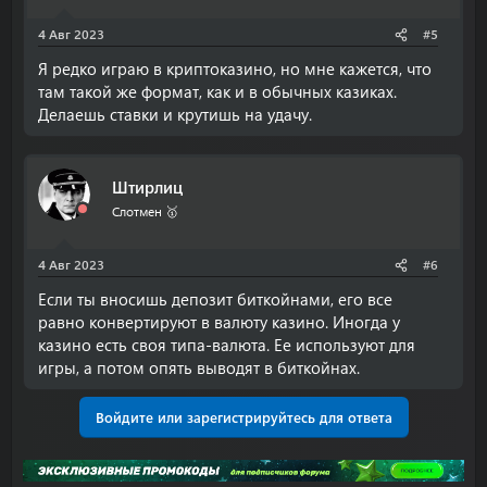
:
4 Авг 2023
#5
Я редко играю в криптоказино, но мне кажется, что
там такой же формат, как и в обычных казиках.
Делаешь ставки и крутишь на удачу.
Штирлиц
Слотмен 🥇
4 Авг 2023
#6
Если ты вносишь депозит биткойнами, его все
равно конвертируют в валюту казино. Иногда у
казино есть своя типа-валюта. Ее используют для
игры, а потом опять выводят в биткойнах.
Войдите или зарегистрируйтесь для ответа