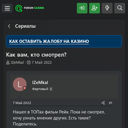
Сериалы
КАК ОСТАВИТЬ ЖАЛОБУ НА КАЗИНО
Как вам, кто смотрел?
А
Д
lZeMkal
7 Май 2022
в
а
т
т
о
а
lZeMkal
L
р
н
т
а
Фартовый 🥇
е
ч
м
а
7 Май 2022
#1
ы
л
а
Нашел в ТОПах фильм Рейк. Пока не смотрел,
хочу узнать мнение других. Есть такие?
Поделитесь.