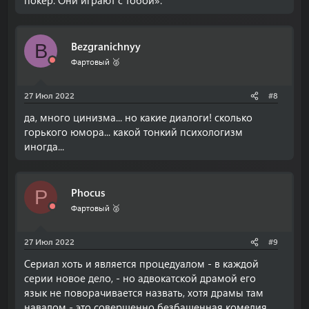
покер. Они играют с тобой».
Bezgranichnyy
B
Фартовый 🥈
27 Июл 2022
#8
да, много цинизма... но какие диалоги! сколько
горького юмора... какой тонкий психологизм
иногда...
Phocus
P
Фартовый 🥈
27 Июл 2022
#9
Сериал хоть и является процедуалом - в каждой
серии новое дело, - но адвокатской драмой его
язык не поворачивается назвать, хотя драмы там
навалом - это совершенно безбашенная комедия.