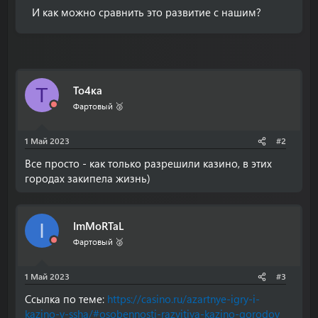
а
И как можно сравнить это развитие с нашим?
То4ка
Т
Фартовый 🥈
1 Май 2023
#2
Все просто - как только разрешили казино, в этих
городах закипела жизнь)
ImMoRTaL
I
Фартовый 🥈
1 Май 2023
#3
Ссылка по теме:
https://casino.ru/azartnye-igry-i-
kazino-v-ssha/#osobennosti-razvitiya-kazino-gorodov