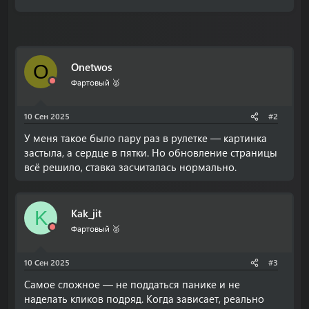
Onetwos
O
Фартовый 🥈
10 Сен 2025
#2
У меня такое было пару раз в рулетке — картинка
застыла, а сердце в пятки. Но обновление страницы
всё решило, ставка засчиталась нормально.
Kak_jit
K
Фартовый 🥈
10 Сен 2025
#3
Самое сложное — не поддаться панике и не
наделать кликов подряд. Когда зависает, реально