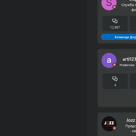
S
Служба 
фо
12,887
Команда фо
arti12
Новичок 
4
Jozz
Предс
ка