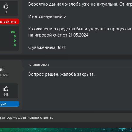
Вероятно данная жалоба уже не актуальна. От иг
3
Итог следующий >
ставитель
К сожалению средства были утеряны в процессин
0%
на игровой счёт от 21.05.2024.
0
0
0
С уважением, Jozz
17 Июн 2024
96
Вопрос решен, жалоба закрыта.
а всё
443
рума
ьзя размещать новые ответы.