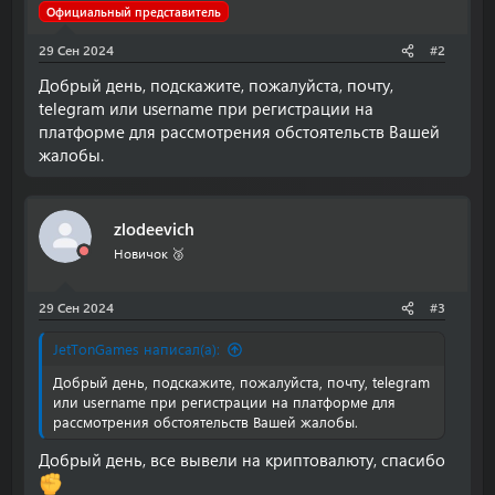
Официальный представитель
29 Сен 2024
#2
Добрый день, подскажите, пожалуйста, почту,
telegram или username при регистрации на
платформе для рассмотрения обстоятельств Вашей
жалобы.
zlodeevich
Новичок 🥉
29 Сен 2024
#3
JetTonGames написал(а):
Добрый день, подскажите, пожалуйста, почту, telegram
или username при регистрации на платформе для
рассмотрения обстоятельств Вашей жалобы.
Добрый день, все вывели на криптовалюту, спасибо