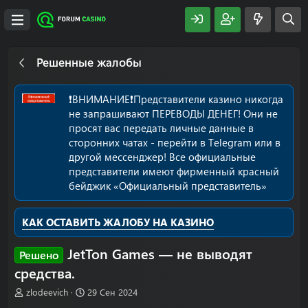
Решенные жалобы
❗️ВНИМАНИЕ❗️Представители казино никогда
не запрашивают ПЕРЕВОДЫ ДЕНЕГ! Они не
просят вас передать личные данные в
сторонних чатах - перейти в Telegram или в
другой мессенджер! Все официальные
представители имеют фирменный красный
бейджик «Официальный представитель»
КАК ОСТАВИТЬ ЖАЛОБУ НА КАЗИНО
JetTon Games — не выводят
Решено
средства.
А
Д
zlodeevich
29 Сен 2024
в
а