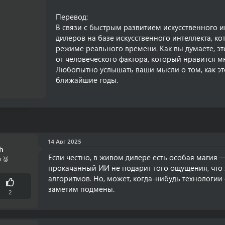
Перевод:
В связи с быстрым развитием искусственного 
дилеров на базе искусственного интеллекта, к
режиме реального времени. Как вы думаете, э
от человеческого фактора, который нравится 
Любопытно услышать ваши мысли о том, как эт
ближайшие годы.
14 Авг 2025
h
Если честно, в живом дилере есть особая магия 
 🥈
прокачанный ИИ не подарит того ощущения, что з
алгоритмов. Но, может, когда-нибудь технологии 
заметим подмены.
2