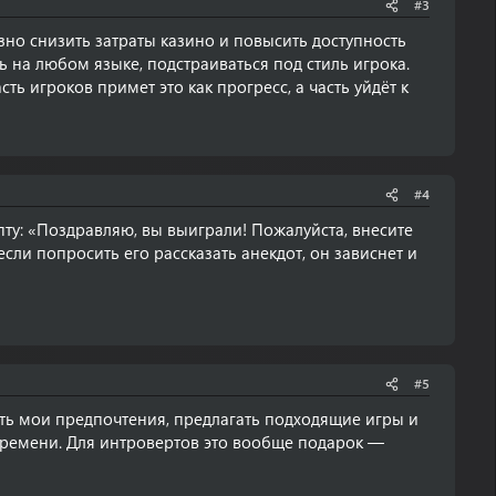
#3
ёзно снизить затраты казино и повысить доступность
ь на любом языке, подстраиваться под стиль игрока.
ь игроков примет это как прогресс, а часть уйдёт к
#4
пту: «Поздравляю, вы выиграли! Пожалуйста, внесите
если попросить его рассказать анекдот, он зависнет и
#5
ить мои предпочтения, предлагать подходящие игры и
времени. Для интровертов это вообще подарок —