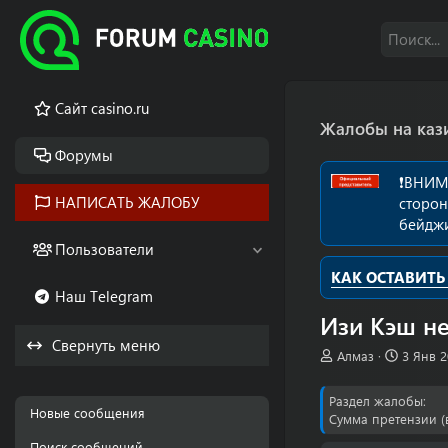
Cайт casino.ru
Жалобы на каз
Форумы
❗️ВНИМ
НАПИСАТЬ ЖАЛОБУ
сторон
бейдж
Пользователи
КАК ОСТАВИТЬ
Наш Telegram
Изи Кэш не
Свернуть меню
А
Д
Алмаз
3 Янв 
в
а
т
т
Раздел жалобы
о
а
Новые сообщения
Сумма претензии (в
р
н
т
а
Поиск сообщений