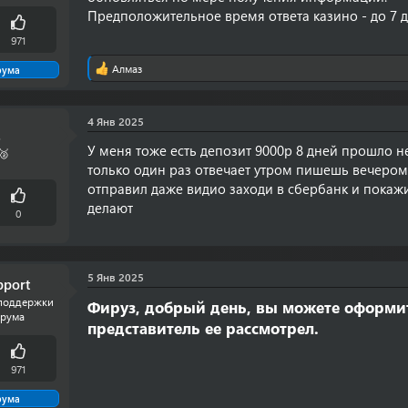
Предположительное время ответа казино - до 7 д
971
Алмаз
рума
Р
е
а
к
4 Янв 2025
ц
з
и
У меня тоже есть депозит 9000р 8 дней прошло не
🥈
и
только один раз отвечает утром пишешь вечером
:
отправил даже видио заходи в сбербанк и покаж
делают
0
5 Янв 2025
pport
поддержки
Фируз
, добрый день, вы можете оформит
рума
представитель ее рассмотрел.​
971
рума