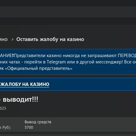
ино
Оставить жалобу на казино
АНИЕ❗️Представители казино никогда не запрашивают ПЕРЕВОД
них чатах - перейти в Telegram или в другой мессенджер! В
ик «Официальный представитель»
 ЖАЛОБУ НА КАЗИНО
 выводит!!!
2025
Вывод средств
 Руб)
5700