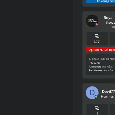
Команда фо
Royal 
Предс
ка
1,721
Официальный пред
% решённых жалоб
Реакции
Активные жалобы
Решённые жалобы
D
Devil7
Новичок 
2