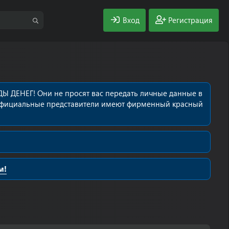
Вход
Регистрация
Ы ДЕНЕГ! Они не просят вас передать личные данные в
се официальные представители имеют фирменный красный
м!