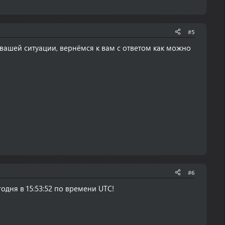
#5
вашей ситуации, вернёмся к вам с ответом как можно
#6
одня в 15:53:52 по времени UTC!