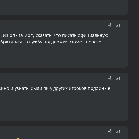
#3
. Из опыта могу сказать, что писать официальную
ратиться в службу поддержки, может, повезет.
#4
зино и узнать, были ли у других игроков подобные
#5