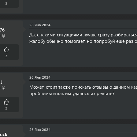
3
26 Янв 2024
76
Да, с такими ситуациями лучше сразу разбираться
 🥈
жалобу обычно помогает, но попробуй ещё раз об
3
26 Янв 2024
JJ
Может, стоит также поискать отзывы о данном ка
 🥈
проблемы и как им удалось их решить?
2
26 Янв 2024
duck