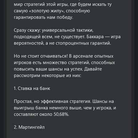
мир стратегий этой игры, где будем искать ту
самую «золотую жилу», способную
гарантировать нам победу.
Сразу скажу: универсальной тактики,
подходящей всем, не существует. Баккара — игра
вероятностей, а не стопроцентных гарантий.
Но не стоит отчаиваться! В арсенале опытных
игроков есть множество стратегий, способных
повысить ваши шансы на успех. Давайте
рассмотрим некоторые из них:
1. Ставка на банк
Простая, но эффективная стратегия. Шансы на
выигрыш банка немного выше, чем у игрока, и
составляют около 50,68%.
2. Мартингейл