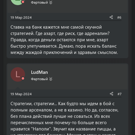
Фартовый 🥇
19 Мар 2024
#6
Ставка на банк кажется мне самой скучной
стратегией. Где азарт, где риск, где адреналин?
Правда, когда деньги остаются при мне, азарт
быстро улетучивается. Думаю, пора искать баланс
между жаждой приключений и здравым смыслом.
LudMan
L
Фартовый 🥇
19 Мар 2024
#7
Стратегии, стратегии... Как будто мы идем в бой с
полным арсеналом, а не в казино. Но да, согласен,
без плана действий лучше не соваться. Из всех
перечисленных мне почему-то больше всего
нравится "Наполи". Звучит как название пиццы, а
не стратегии для баккары. Может, в этом и секрет