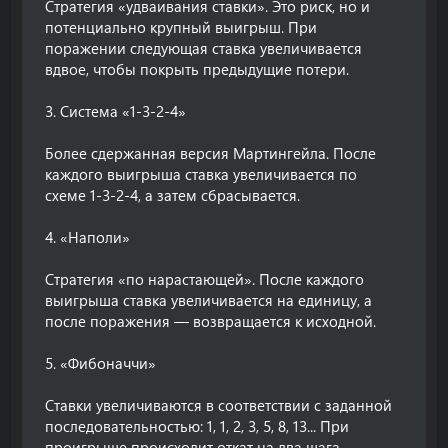
Стратегия «удваивания ставки». Это риск, но и
потенциально крупный выигрыш. При
поражении следующая ставка увеличивается
вдвое, чтобы покрыть предыдущие потери.
3. Система «1-3-2-4»
Более сдержанная версия Мартингейла. После
каждого выигрыша ставка увеличивается по
схеме 1-3-2-4, а затем сбрасывается.
4. «Наполи»
Стратегия «по нарастающей». После каждого
выигрыша ставка увеличивается на единицу, а
после поражения — возвращается к исходной.
5. «Фибоначчи»
Ставки увеличиваются в соответствии с заданной
последовательностью: 1, 1, 2, 3, 5, 8, 13... При
проигрыше происходит откат на два шага.