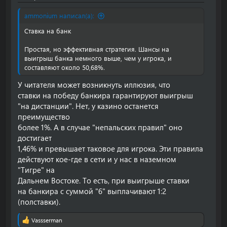
ammonium написал(а):
Ставка на банк
Простая, но эффективная стратегия. Шансы на
выигрыш банка немного выше, чем у игрока, и
составляют около 50,68%.
У читателя может возникнуть иллюзия, что
ставки на победу банкира гарантируют выигрыш
"на дистанции". Нет, у казино останется
преимущество
более 1%. А в случае "непальских правил" оно
достигает
1,46% и превышает таковое для игрока. Эти правила
действуют кое-где в сети и у нас в наземном
"Тигре" на
Дальнем Востоке. То есть, при выигрыше ставки
на банкира с суммой "6" выплачивают 1:2
(полставки).
Vassserman
Р