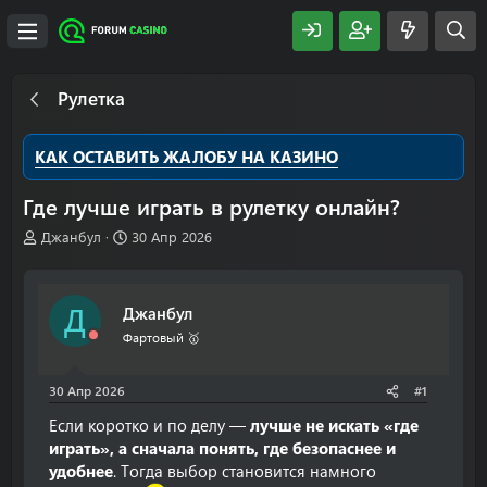
Рулетка
КАК ОСТАВИТЬ ЖАЛОБУ НА КАЗИНО
Где лучше играть в рулетку онлайн?
А
Д
Джанбул
30 Апр 2026
в
а
т
т
о
а
Джанбул
Д
р
н
т
а
Фартовый 🥇
е
ч
м
а
30 Апр 2026
#1
ы
л
а
Если коротко и по делу —
лучше не искать «где
играть», а сначала понять, где безопаснее и
удобнее
. Тогда выбор становится намного