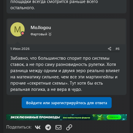
площадки всегда смотрится раньше всего
остального.
MoJIogou
M
Фартовый 🥇
1 Июн 2026
#6
Забавно, что большинство спорит про системы
ставок, а не про саму разновидность рулетки. Хотя
разница между одним и двумя зеро реально влияет
на математику сильнее, чем все эти мартингейлы и
прочие «секретные схемы». Тут хотя бы есть
реальная логика, а не вера в чудо.
Войдите или зарегистрируйтесь для ответа
VK
Telegram
Электронная почта
Ссылка
Поделиться: