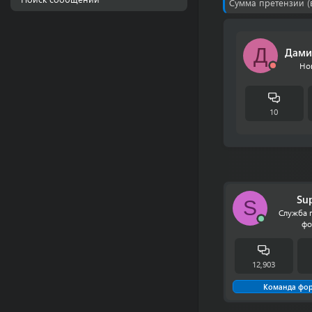
Сумма претензии (в
р
т
е
м
Д
Дамир
ы
Но
10
Su
S
Служба 
фо
12,903
Команда фо