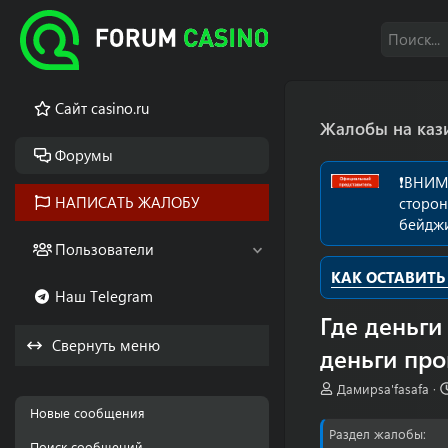
Cайт casino.ru
Жалобы на каз
Форумы
❗️ВНИМ
НАПИСАТЬ ЖАЛОБУ
сторон
бейдж
Пользователи
КАК ОСТАВИТЬ
Наш Telegram
Где деньги
Свернуть меню
деньги про
А
Дамирsa'fasafa
в
Новые сообщения
т
Раздел жалобы
о
Поиск сообщений