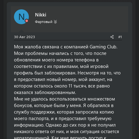
т
т
о
а
Nikki
N
р
н
т
а
Фартовый 🥈
е
ч
м
а
30 Авг 2023
#1
ы
л
а
Моя жалоба связана с компанией Gaming Club.
Мои проблемы начались с того, что после
обновления моего номера телефона в
соответствии с их правилами, мой игровой
профиль был заблокирован. Несмотря на то, что
я предоставил новый номер, мой аккаунт, на
котором осталось около 11 тысяч, все равно
оказался заблокированным.
Мне не удалось воспользоваться множеством
бонусов, которые были у меня. Я обратился в
службу поддержки, которая запросила копию
моего паспорта, и я предоставил требуемую
информацию. Однако до сих пор я не получил
никакого ответа от них, и моя ситуация остается
неразрешенной. Как мне вернуть доступ к