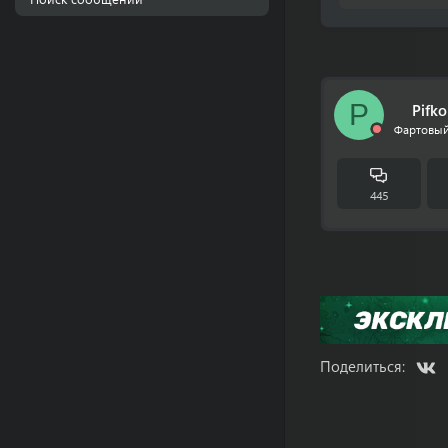
P
Pifko
Фартовый
445
V
Поделиться: