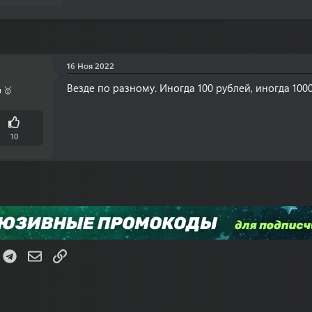
16 Ноя 2022
Везде по разному. Иногда 100 рублей, иногда 1000
 🥇
10
K
Telegram
Электронная почта
Ссылка