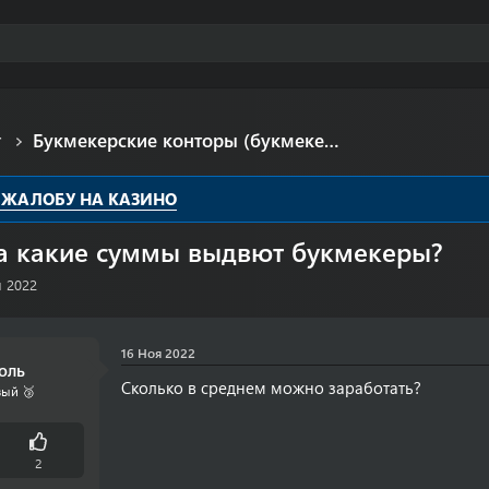
т
Букмекерские конторы (букмекеры)
 ЖАЛОБУ НА КАЗИНО
а какие суммы выдвют букмекеры?
я 2022
16 Ноя 2022
оль
Сколько в среднем можно заработать?
ый 🥉
2