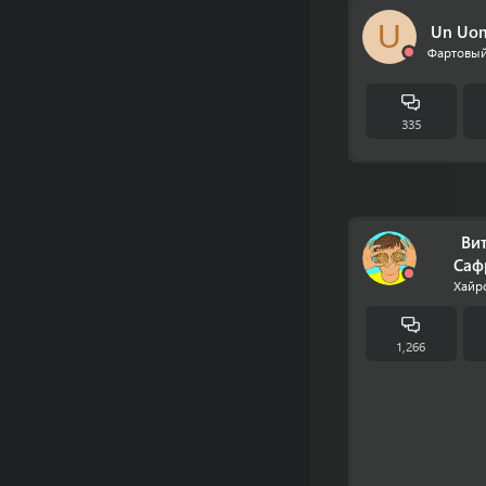
U
Un Uo
Фартовый
335
Ви
Саф
Хайр
1,266