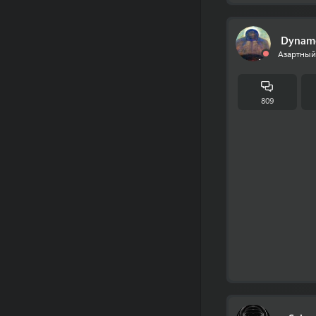
Dynamo
Азартный
809