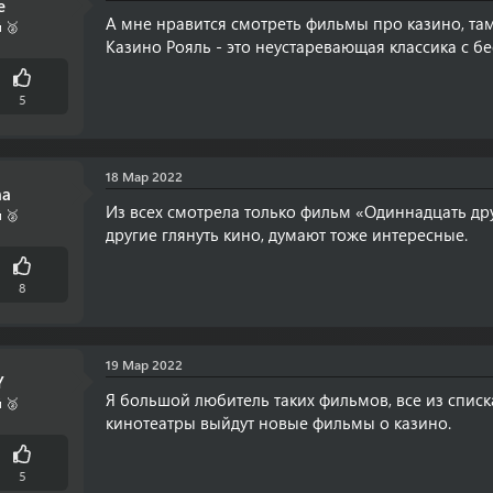
e
А мне нравится смотреть фильмы про казино, та
 🥈
Казино Рояль - это неустаревающая классика с 
5
18 Мар 2022
na
Из всех смотрела только фильм «Одиннадцать др
 🥈
другие глянуть кино, думают тоже интересные.
8
19 Мар 2022
Y
Я большой любитель таких фильмов, все из списк
 🥈
кинотеатры выйдут новые фильмы о казино.
5