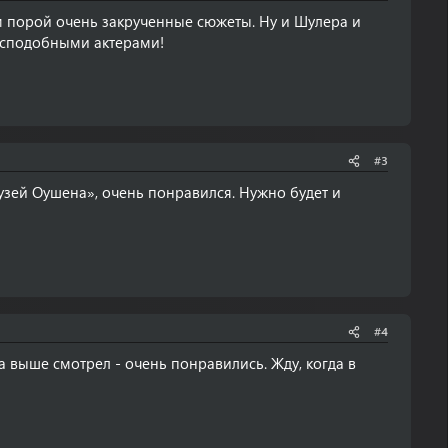
м порой очень закрученные сюжеты. Ну и Шулера и
бесподобными актерами!
#3
узей Оушена», очень понравился. Нужно будет и
#4
а выше смотрел - очень понравились. Жду, когда в