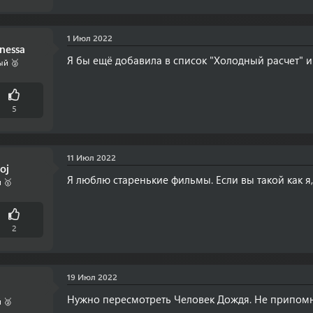
1 Июл 2022
nessa
Я бы ещё добавила в список "Холодный расчет" и
ый 🥈
5
11 Июл 2022
oj
Я люблю старенькие фильмы. Если вы такой как я
 🥇
2
19 Июл 2022
N
Нужно пересмотреть Человек Дождя. Не припомн
 🥈