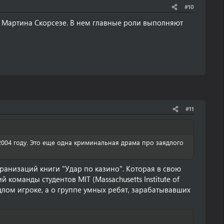
#10
т Мартина Скорсезе. В нем главные роли выполняют
#11
2004 году. Это еще одна криминальная драма про заядлого
ранизаций книги "Удар по казино". Которая в свою
 команды студентов MIT (Massachusetts Institute of
ядлом игроке, а о группе умных ребят, зарабатывавших