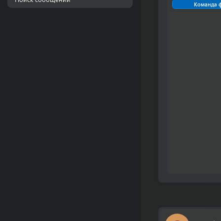
Команда 