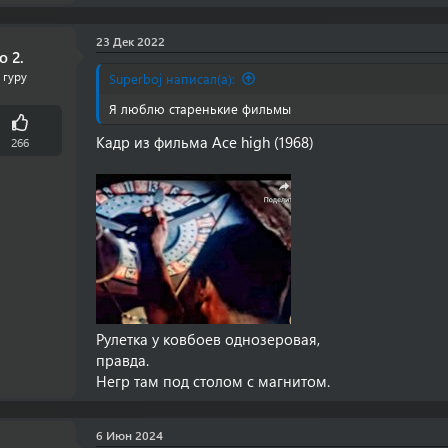
23 Дек 2022
 2.
 гуру
Superboj написал(а):
Я люблю старенькие фильмы
Кадр из фильма Ace high (1968)
266
Рулетка у ковбоев однозеровая,
правда.
Негр там под столом с магнитом.
6 Июн 2024