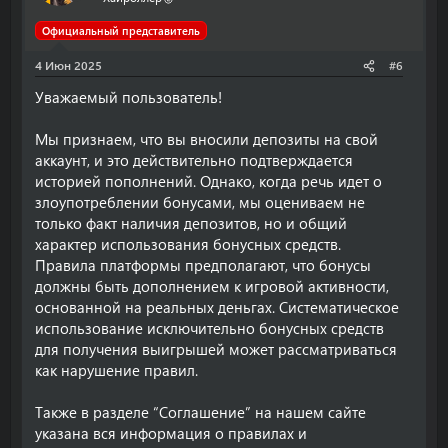
интернете могут быть мошенники, которые используют
различные методы, чтобы завладеть вашими
Официальный представитель
персональными данными.
4 Июн 2025
#6
Уважаемый пользователь!
С уважением,
Команда DragonMoney
Мы признаем, что вы вносили депозиты на свой
аккаунт, и это действительно подтверждается
историей пополнений. Однако, когда речь идет о
злоупотреблении бонусами, мы оцениваем не
только факт наличия депозитов, но и общий
характер использования бонусных средств.
Правила платформы предполагают, что бонусы
должны быть дополнением к игровой активности,
основанной на реальных деньгах. Систематическое
использование исключительно бонусных средств
для получения выигрышей может рассматриваться
как нарушение правил.
Также в разделе “Соглашение” на нашем сайте
указана вся информация о правилах и