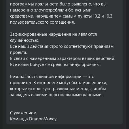
программы лояльности было выявлено, что вы
намеренно злоупотребляли бонусными
средствами, нарушив тем самым пункты 10.2 и 10.3
пользовательского соглашения.
Зафиксированные нарушения не являются
случайностью.
Все наши действия строго соответствуют правилам
проекта.
В связи с намеренным характером ваших действий:
Все ваши бонусные средства аннулированы.
Безопасность личной информации — это
приоритет. В интернете могут быть мошенники,
которые используют различные методы, чтобы
завладеть вашими персональными данными.
С уважением,
Команда DragonMoney