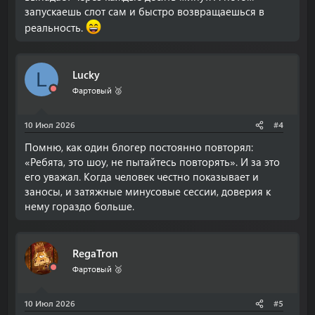
запускаешь слот сам и быстро возвращаешься в
реальность.
Lucky
L
Фартовый 🥈
10 Июл 2026
#4
Помню, как один блогер постоянно повторял:
«Ребята, это шоу, не пытайтесь повторять». И за это
его уважал. Когда человек честно показывает и
заносы, и затяжные минусовые сессии, доверия к
нему гораздо больше.
RegaTron
Фартовый 🥈
10 Июл 2026
#5