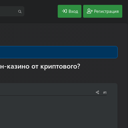
Вход
Регистрация
н-казино от криптового?
#1