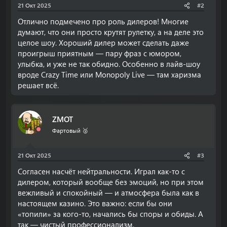
21 Окт 2025
#2
Отлично подмечено про роль дилеров! Многие
думают, что они просто крутят рулетку, а на деле это
целое шоу. Хороший дилер может сделать даже
проигрыш приятным — пару фраз с юмором,
улыбка, и уже не так обидно. Особенно в лайв-шоу
вроде Crazy Time или Monopoly Live — там харизма
решает всё.
ZMOT
Фартовый 🥈
21 Окт 2025
#3
Согласен насчёт нейтральности. Играл как-то с
дилером, который вообще без эмоций, но при этом
вежливый и спокойный — и атмосфера была как в
настоящем казино. Это важно: если бы они
«топили» за кого-то, начались бы споры и обиды. А
так — чистый профессионализм.