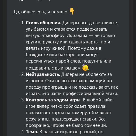
Да, общее есть, и немало
Стиль общения.
Дилеры всегда вежливые,
улыбаются и стараются поддерживать
легкую атмосферу. Их задача — не только
крутить рулетку или сдавать карты, но и
делать игру живой. Поэтому даже в
блэкджеке или баккаре они могут
перекинуться парой слов, пошутить или
поздравить с выигрышем
Нейтральность.
Дилеры не «болеют» за
игроков. Они не выказывают эмоций по
поводу проигрыша и не подсказывают, как
играть. Это часть профессиональной этики.
Контроль за ходом игры.
В любой лайв-
игре дилер четко соблюдает правила:
показывает карты на камеру, объявляет
результаты, подтверждает ставки. Всё
прозрачно, чтобы не было сомнений.
Темп.
В разных играх он разный, но