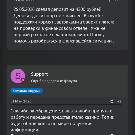
29.05.2026 сделал депозит на 4300 рублей.
Депозит до сих пор не зачислен. В службе
поддержки кормят завтраками ,говорят платеж
на проверки в финансовом отделе . Уже не
первый раз такое в данном казино. Прошу
помочь разобраться в сложившейся ситуации .
Support
S
Служба поддержки форума
Команда форума
31 Май 2026
#2
Спасибо за обращение, ваша жалоба принята в
работу и передана представителю казино. Топик
будет обновляться по мере получения
информации.