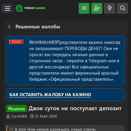
Решенные жалобы
❗️ВНИМАНИЕ❗️Представители казино никогда
не запрашивают ПЕРЕВОДЫ ДЕНЕГ! Они не
просят вас передать личные данные в
сторонних чатах - перейти в Telegram или в
другой мессенджер! Все официальные
представители имеют фирменный красный
бейджик «Официальный представитель»
КАК ОСТАВИТЬ ЖАЛОБУ НА КАЗИНО
Двое суток не поступает депозит
Решено
А
Д
Caras066
31 Май 2026
в
а
т
т
В этой теме нельзя размещать новые ответы.