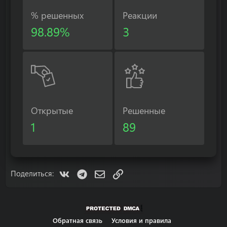
% решенных
Реакции
98.89%
3
Открытые
Решенные
1
89
VK
Telegram
Электронная почта
Ссылка
Поделиться:
Обратная связь
Условия и правила