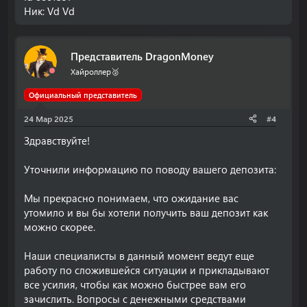
могут быть активны, поэтому никогда не сообщайте
Ник: Vd Vd
свои персональные данные третьим лицам!
С уважением,
Команда DragonMoney
Представитель DragonMoney
Хайроллер🥈
Официальный представитель
24 Мар 2025
#4
Здравствуйте!
Уточнили информацию по поводу вашего депозита:
Мы прекрасно понимаем, что ожидание вас
утомило и вы бы хотели получить ваш депозит как
можно скорее.
Наши специалисты в данный момент ведут еще
работу по сложившейся ситуации и прикладывают
все усилия, чтобы как можно быстрее вам его
зачислить. Вопросы с денежными средствами