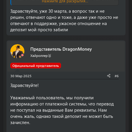
Нажмите для раскрытия...
по сложившейся ситуации и прикладывают все усилия,
чтобы как можно быстрее вам его зачислить. Вопросы
Здравствуйте, уже 30 марта, а вопрос так и не
с денежными средствами требуют внимательной
решен, отвечают одно и тоже, а даже уже просто не
проверки, и решение не всегда быстрое.
отвечают в поддержке, ужасное отношение на
депозит мой просто забили
С уважением,
Команда DragonMoney
Представитель DragonMoney
Хайроллер🥈
Официальный представитель
30 Мар 2025
#6
Здравствуйте!
Уважаемый пользователь, мы получили
информацию от платежной системы, что перевод
не поступал на выданные Вам реквизиты. Нам
очень жаль, однако такой депозит не может быть
зачислен.