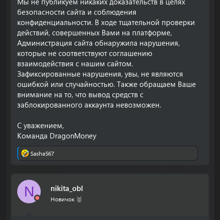
Мы не публикуем никаких доказательств в целях
безопасности сайта и соблюдения
С уважением,
Команда DragonMoney.
конфиденциальности. В ходе тщательной проверки
действий, совершенных Вами на платформе,
Администрация сайта обнаружила нарушения,
которые не соответствуют соглашению
взаимодействия с нашим сайтом.
Зафиксированные нарушения, увы, не являются
ошибкой или случайностью. Также обращаем Ваше
внимание на то, что вывод средств с
заблокированного аккаунта невозможен.
С уважением,
Команда DragonMoney
Sasha567
Р
е
а
к
nikita_obl
N
ц
и
Новичок 🥇
и
: