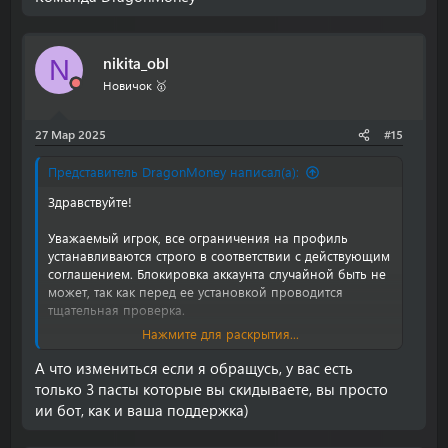
nikita_obl
N
Новичок 🥇
27 Мар 2025
#15
Представитель DragonMoney написал(а):
Здравствуйте!
Уважаемый игрок, все ограничения на профиль
устанавливаются строго в соответствии с действующим
соглашением. Блокировка аккаунта случайной быть не
может, так как перед ее установкой проводится
тщательная проверка.
Нажмите для раскрытия...
Если у вас возникнут какие-либо вопросы или вам
потребуется помощь, не стесняйтесь обращаться к
А что измениться если я обращусь, у вас есть
нашей службе поддержки через чат на сайте или по
только 3 пасты которые вы скидываете, вы просто
электронной почте
support@drgn.casino
. Мы всегда
ии бот, как и ваша поддержка)
рады помочь. Также будьте осторожны, мошенники
могут быть активны, поэтому никогда не сообщайте