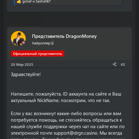
goliaf
и
Sasha567
Р
е
а
к
ц
и
и
Представитель DragonMoney
:
Хайроллер🥈
Официальный представитель
20 Мар 2025
#2
Здравствуйте!
Напишите, пожалуйста, ID аккаунта на сайте и Ваш
актуальный NickName, посмотрим, что не так.
Если у вас возникнут какие-либо вопросы или вам
потребуется помощь, не стесняйтесь обращаться к
нашей службе поддержки через чат на сайте или по
электронной почте
support@drgn.casino
. Мы всегда