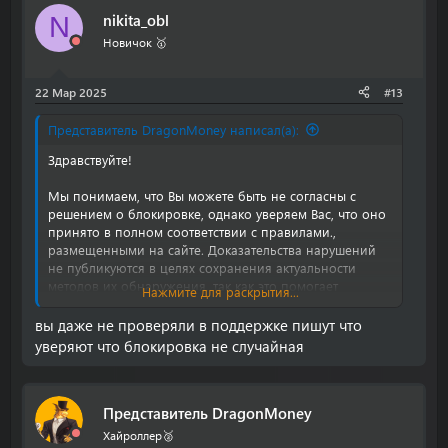
к
nikita_obl
N
ц
и
Новичок 🥇
и
:
22 Мар 2025
#13
Представитель DragonMoney написал(а):
Здравствуйте!
Мы понимаем, что Вы можете быть не согласны с
решением о блокировке, однако уверяем Вас, что оно
принято в полном соответствии с правилами.,
размещенными на сайте. Доказательства нарушений
не публикуются в целях сохранения актуальности
методов их обнаружения, так как это помогает
Нажмите для раскрытия...
злоумышленникам обходить наши правила в будущем.
вы даже не проверяли в поддержке пишут что
С уважением,
уверяют что блокировка не случайная
Команда DragonMoney
Представитель DragonMoney
Хайроллер🥈