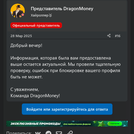
свои персональные данные третьим лицам!
Представитель DragonMoney
С уважением,
Хайроллер🥈
Команда DragonMoney
Официальный представитель
28 Мар 2025
#16
Добрый вечер!
Информация, которая была вам предоставлена
выше остается актуальной. Мы провели тщательную
проверку, ошибок при блокировке вашего профиля
быть не может.
С уважением,
Команда DragonMoney!
Войдите или зарегистрируйтесь для ответа
VK
Telegram
Электронная почта
Ссылка
Поделиться: