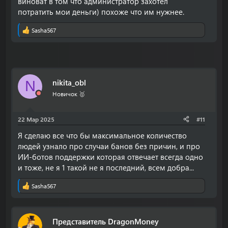
виноват в том что администратор захотел
потратить мои деньги) похоже что им нужнее.
Sasha567
Р
е
а
к
ц
и
nikita_obl
и
N
:
Новичок 🥇
22 Мар 2025
#11
Я сделаю все что бы максимальное количество
людей узнало про случаи банов без причин, и про
ИИ-ботов поддержки которая отвечает всегда одно
и тоже, не я 1 такой не я последний, всем добра...
Sasha567
Р
е
а
к
Представитель DragonMoney
ц