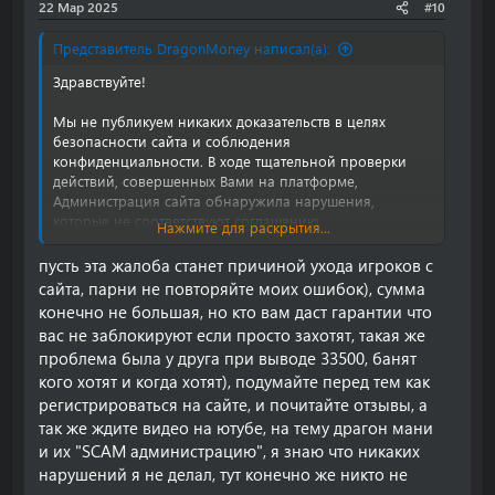
22 Мар 2025
#10
Представитель DragonMoney написал(а):
Здравствуйте!
Мы не публикуем никаких доказательств в целях
безопасности сайта и соблюдения
конфиденциальности. В ходе тщательной проверки
действий, совершенных Вами на платформе,
Администрация сайта обнаружила нарушения,
которые не соответствуют соглашению
Нажмите для раскрытия...
взаимодействия с нашим сайтом. Зафиксированные
нарушения, увы, не являются ошибкой или
пусть эта жалоба станет причиной ухода игроков с
случайностью. Также обращаем Ваше внимание на то,
сайта, парни не повторяйте моих ошибок), сумма
что вывод средств с заблокированного аккаунта
конечно не большая, но кто вам даст гарантии что
невозможен.
вас не заблокируют если просто захотят, такая же
проблема была у друга при выводе 33500, банят
С уважением,
кого хотят и когда хотят), подумайте перед тем как
Команда DragonMoney
регистрироваться на сайте, и почитайте отзывы, а
так же ждите видео на ютубе, на тему драгон мани
и их "SCAM администрацию", я знаю что никаких
нарушений я не делал, тут конечно же никто не