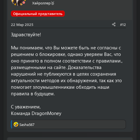
и
Хайроллер🥈
и
:
Официальный представитель
22 Мар 2025
#12
Здравствуйте!
Мы понимаем, что Вы можете быть не согласны с
решением о блокировке, однако уверяем Вас, что
оно принято в полном соответствии с правилами.,
размещенными на сайте. Доказательства
нарушений не публикуются в целях сохранения
актуальности методов их обнаружения, так как это
помогает злоумышленникам обходить наши
правила в будущем.
С уважением,
Команда DragonMoney
Sasha567
Р
е
а