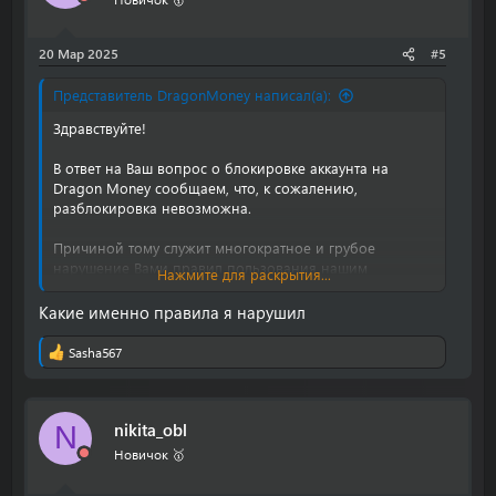
20 Мар 2025
#5
Представитель DragonMoney написал(а):
Здравствуйте!
В ответ на Ваш вопрос о блокировке аккаунта на
Dragon Money сообщаем, что, к сожалению,
разблокировка невозможна.
Причиной тому служит многократное и грубое
нарушение Вами правил пользования нашим
Нажмите для раскрытия...
сервисом.
Какие именно правила я нарушил
Мы придерживаемся политики обеспечения
безопасной и комфортной среды для всех
Sasha567
Р
пользователей, и нарушение установленных правил
е
может привести к негативным последствиям как для
а
других пользователей сайта, так и для
к
функционирования платформы в целом.
nikita_obl
N
ц
и
Новичок 🥇
и
:
Понимаем, что данная информация может Вас