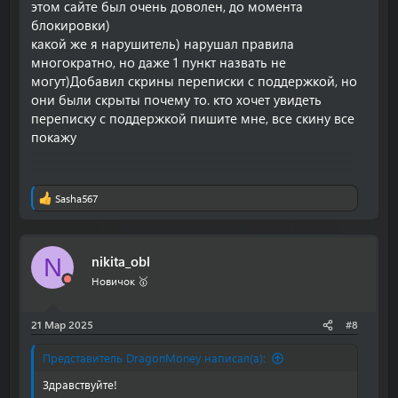
этом сайте был очень доволен, до момента
блокировки)
какой же я нарушитель) нарушал правила
многократно, но даже 1 пункт назвать не
могут)Добавил скрины переписки с поддержкой, но
они были скрыты почему то. кто хочет увидеть
переписку с поддержкой пишите мне, все скину все
покажу
Sasha567
Р
е
а
к
nikita_obl
N
ц
и
Новичок 🥇
и
:
21 Мар 2025
#8
Представитель DragonMoney написал(а):
Здравствуйте!