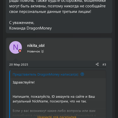
рады помочь. Также будьте осторожны, мошенники
могут быть активны, поэтому никогда не сообщайте
свои персональные данные третьим лицам!
С уважением,
Команда DragonMoney
nikita_obl
N
Новичок 🥇
20 Мар 2025
#3
Представитель DragonMoney написал(а):
Здравствуйте!
Напишите, пожалуйста, ID аккаунта на сайте и Ваш
актуальный NickName, посмотрим, что не так.
Если у вас возникнут какие-либо вопросы или вам
потребуется помощь, не стесняйтесь обращаться к
Нажмите для раскрытия...