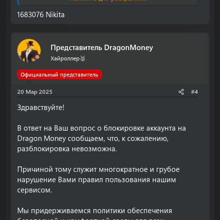
нашей службе поддержки через чат на сайте или по
электронной почте
support@drgn.casino
. Мы всегда
1683076 Nikita
рады помочь. Также будьте осторожны, мошенники
могут быть активны, поэтому никогда не сообщайте
свои персональные данные третьим лицам!
Представитель DragonMoney
С уважением,
Хайроллер🥈
Команда DragonMoney
Официальный представитель
20 Мар 2025
#4
Здравствуйте!
В ответ на Ваш вопрос о блокировке аккаунта на
Dragon Money сообщаем, что, к сожалению,
разблокировка невозможна.
Причиной тому служит многократное и грубое
нарушение Вами правил пользования нашим
сервисом.
Мы придерживаемся политики обеспечения