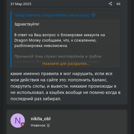
огорчить, однако мы действуем исключительно в
21 Мар 2025
#6
рамках правил нашего проекта.
Безопасность личной информации — это приоритет. В
Представитель DragonMoney написал(а):
интернете могут быть мошенники, которые используют
Здравствуйте!
различные методы, чтобы завладеть вашими
персональными данными.
В ответ на Ваш вопрос о блокировке аккаунта на
Dragon Money сообщаем, что, к сожалению,
разблокировка невозможна.
С уважением,
Команда DragonMoney.
Причиной тому служит многократное и грубое
нарушение Вами правил пользования нашим
Нажмите для раскрытия...
сервисом.
какие именно правила я мог нарушить, если все
Мы придерживаемся политики обеспечения
мои действия на сайте это: пополнить баланс,
безопасной и комфортной среды для всех
покрутить слоты, и вывести. никакие промокоды я
пользователей, и нарушение установленных правил
не использовал, а кэшбек вообще не помню когда в
может привести к негативным последствиям как для
последний раз забирал.
других пользователей сайта, так и для
функционирования платформы в целом.
nikita_obl
N
Понимаем, что данная информация может Вас
Новичок 🥇
огорчить, однако мы действуем исключительно в
рамках правил нашего проекта.