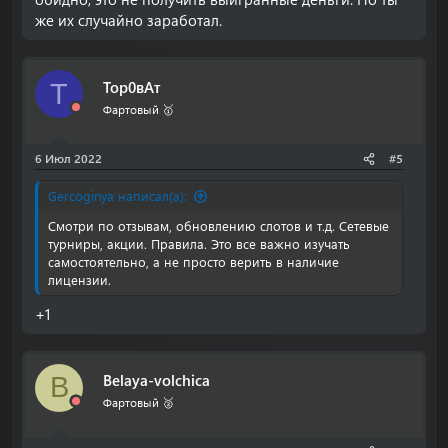
же их случайно заработал.
Тор0вAт
Т
Фартовый 🥇
6 Июл 2022
#5
Gercoginya написал(а):
Смотри по отзывам, обновлению слотов и т.д. Сетевые
турниры, акции. Правила. Это все важно изучать
самостоятельно, а не просто верить в наличие
лицензии.
+1
Belaya-volchica
B
Фартовый 🥈