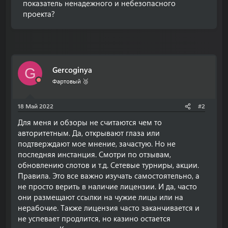
показатель ненадежного и небезопасного
проекта?
Gercoginya
G
Фартовый 🥉
18 Май 2022
#2
Для меня и обзоры не считаются чем то
авторитетным. Да, открывают глаза или
подтверждают мое мнение, зачастую. Но не
последняя инстанция. Смотри по отзывам,
обновлению слотов и т.д. Сетевые турниры, акции.
Правила. Это все важно изучать самостоятельно, а
не просто верить в наличие лицензии. И да, часто
они размещают ссылки на чужие лицы или на
нерабочие. Также лицензия часто заканчивается и
не успевает продлится, но казино остается