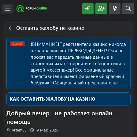
Оставить жалобу на казино
❗️ВНИМАНИЕ❗️Представители казино никогда
не запрашивают ПЕРЕВОДЫ ДЕНЕГ! Они не
просят вас передать личные данные в
сторонних чатах - перейти в Telegram или в
другой мессенджер! Все официальные
представители имеют фирменный красный
бейджик «Официальный представитель»
КАК ОСТАВИТЬ ЖАЛОБУ НА КАЗИНО
Добрый вечер , не работает онлайн
помощь
А
Д
Artem63
19 Мар 2025
в
а