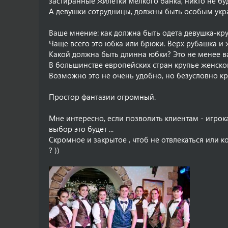
застиранные жилетки мелкого банка, никто не буд
А девушки сотрудницы, должны быть особым укр
Ваше мнение: как должна быть одета девушка-кр
Чаще всего это юбка или брюки. Верх рубашка и 
Какой должна быть длинна юбки? Это не менее 
В большинстве европейских стран крупье женског
Возможно это не очень удобно, но безусловно кр
Простор фантазии огромный.
Мне интересно, если позволить клиентам - игрок
выбор это будет ...
Скромное и закрытое , чтоб не отвлекаться или к
? ))