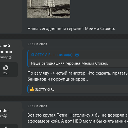
Наша сегодняшняя героиня Мейми Стокер.
23 Янв 2023
талий
ронов
SLOTTY GIRL написал(а):
оллер🥈
Наша сегодняшняя героиня Мейми Стокер.
По взгляду - чистый гангстер. Что сказать, прятат
255
бандитов и коррупционеров...
SLOTTY GIRL
Р
е
а
к
23 Янв 2023
ц
inder
и
Вот это крутая Тетка. Нетфликсу я бы не доверял
ер🥈
и
афроамерикой). А вот HBO могли бы снять мини с
: