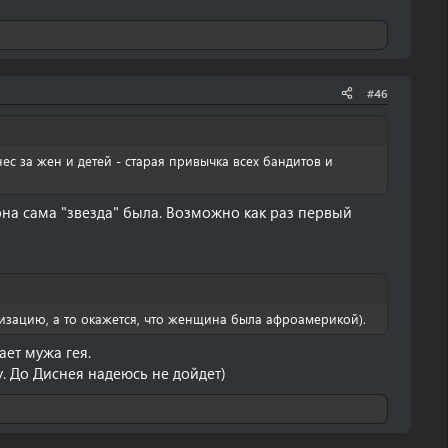
#46
знес за жен и детей - старая привычка всех бандитов и
она сама "звезда" была. Возможно как раз первый
анизацию, а то окажется, что женщина была афроамерикой).
ет мужа гея.
у. До Диснея надеюсь не дойдет)