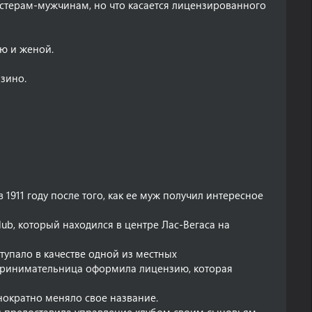
гстерам-мужчинам, но что касается лицензированного
ю и женой.
зино.
 1911 году после того, как ее муж получил интересное
lub, который находился в центре Лас-Вегаса на
тупало в качестве одной из местных
дпринимательница оформила лицензию, которая
нократно меняло свое название.