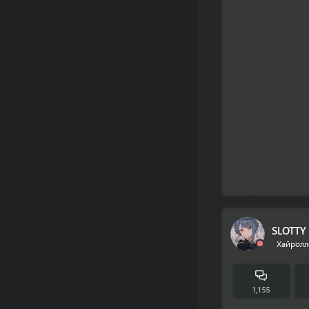
SLOTTY 
Хайролл
1,155