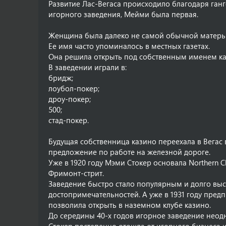
Развитие Лас-Вегаса происходило благодаря ган
игорного заведения, Мейми была первая.
Женщина была далеко не самой обычной матерь
Ее имя часто упоминалось в местных газетах.
Она решила открыть под собственным именем ка
В заведении играли в:
бридж;
лоубол-покер;
дроу-покер;
500;
стад-покер.
Будущая собственница казино переехала в Вегас в
предложение по работе на железной дороге.
Уже в 1920 году Мэми Стокер основала Northern C
Фримонт-стрит.
Заведение быстро стало популярным и долго выс
достопримечательностей. А уже в 1931 году пре
позволила открыть в наземном клубе казино.
До середины 40-х годов игорное заведение неод