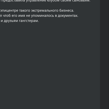
и предоставила управление клубом своим сыновьям.
эпицентре такого экстремального бизнеса.
 чтоб его имя не упоминалось в документах.
и друзьям гангстерам.