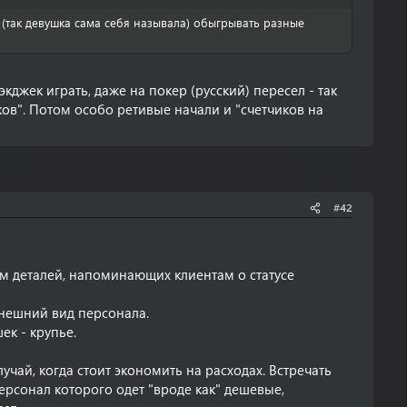
 (так девушка сама себя называла) обыгрывать разные
кджек играть, даже на покер (русский) пересел - так
ов". Потом особо ретивые начали и "счетчиков на
#42
м деталей, напоминающих клиентам о статусе
внешний вид персонала.
к - крупье.
учай, когда стоит экономить на расходах. Встречать
персонал которого одет "вроде как" дешевые,