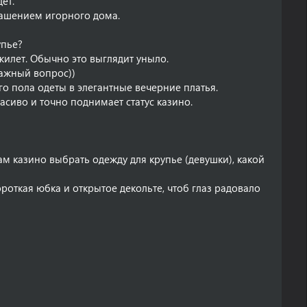
ет.
ашением игорного дома.
упье?
жилет. Обычно это выглядит уныло.
важный вопрос))
о пола одеты в элегантные вечерние платья.
асиво и точно поднимает статус казино.
ам казино выбрать одежду для крупье (девушки), какой
ороткая юбка и открытое декольте, чтоб глаз радовало