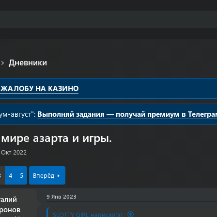
Дневники
 ЖАЛОБУ НА КАЗИНО
м-август":
Выполняй задания — получай премиум в Телегра
мире азарта и игры.
 Окт 2022
3
4
5
Вперёд
9 Янв 2023
талий
ронов
SLOTTY GIRL написал(а):