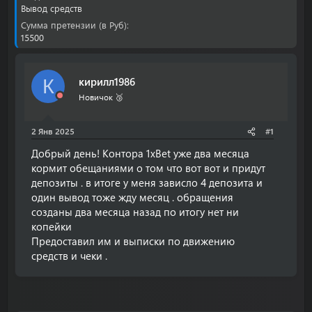
о
а
Вывод средств
р
н
Сумма претензии (в Руб)
т
а
15500
е
ч
м
а
ы
л
а
кирилл1986
К
Новичок 🥉
2 Янв 2025
#1
Добрый день! Контора 1хBet уже два месяца
кормит обещаниями о том что вот вот и придут
депозиты . в итоге у меня зависло 4 депозита и
один вывод тоже жду месяц . обращения
созданы два месяца назад по итогу нет ни
копейки
Предоставил им и выписки по движению
средств и чеки .