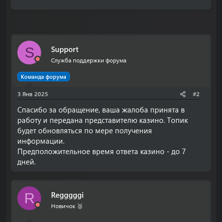
Support
S
Служба поддержки форума
Команда форума
3 Янв 2025
#2
Спасибо за обращение, ваша жалоба принята в
работу и передана представителю казино. Топик
будет обновляться по мере получения
информации.
Предположительное время ответа казино - до 7
дней.
Regggggi
R
Новичок 🥈