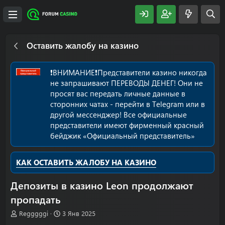
Оставить жалобу на казино
❗️ВНИМАНИЕ❗️Представители казино никогда
не запрашивают ПЕРЕВОДЫ ДЕНЕГ! Они не
просят вас передать личные данные в
сторонних чатах - перейти в Telegram или в
другой мессенджер! Все официальные
представители имеют фирменный красный
бейджик «Официальный представитель»
КАК ОСТАВИТЬ ЖАЛОБУ НА КАЗИНО
Депозиты в казино Leon продолжают
пропадать
А
Д
Regggggi
3 Янв 2025
в
а