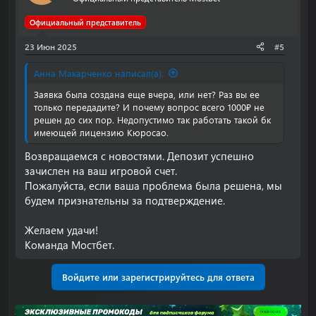
Официальный представитель
23 Июн 2025
#5
Анна Макарченко написал(а):
Заявка была создана еще вчера, или нет? Раз вы ее
только передадите? И почему вопрос всего 1000₽ не
решен до сих пор. Недопустимо так работать такой бк
имеющей лицензию Кюросао.
Возвращаемся с новостями. Депозит успешно
зачислен на ваш игровой счет.
Пожалуйста, если ваша проблема была решена, мы
будем признательны за подтверждение.
Желаем удачи!
Команда Мостбет.
Войдите или зарегистрируйтесь для ответа