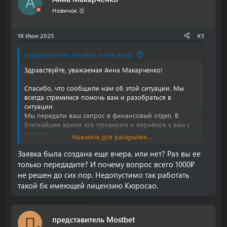
А
Новичок 🥇
18 Июн 2025
#3
представитель Mostbet написал(а):
Здравствуйте, уважаемая Анна Макарченко!
Спасибо, что сообщили нам об этой ситуации. Мы
всегда стремимся помочь вам и разобраться в
ситуации.
Мы передали ваш запрос в финансовый отдел. В
ближайшее время всё проверим и вернёмся к вам с
ответом.
Нажмите для раскрытия...
C уважением, Мостбет.
Заявка была создана еще вчера, или нет? Раз вы ее
только передадите? И почему вопрос всего 1000₽
не решен до сих пор. Недопустимо так работать
такой бк имеющей лицензию Кюросао.
представитель Mostbet
П