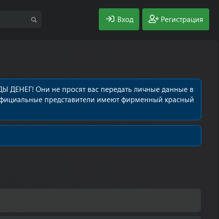
Вход
Регистрация
Ы ДЕНЕГ! Они не просят вас передать личные данные в
се официальные представители имеют фирменный красный