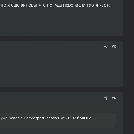
то я еще виноват что не туда перечислил хотя карта
#5
#6
 уже неделю,
Посмотреть вложение 20187
больше