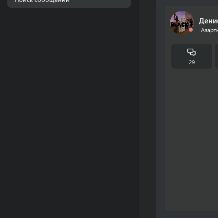
е
ч
м
а
Дени
ы
л
Азарт
а
29