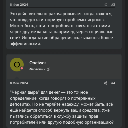
8 Фев 2024
#3
Это действительно разочаровывает, когда кажется,
что поддержка игнорирует проблемы игроков.
Может быть, стоит попробовать связаться с ними
через другие каналы, например, через социальные
сети? Иногда такие обращения оказываются более
эффективными.
Onetwos
O
Фартовый 🥈
8 Фев 2024
#4
"Чёрная дыра" для денег — это точное
определение, когда говорят о потерянных
депозитах. Но не теряйте надежду, может быть, всё
ещё найдется способ вернуть ваши средства. Уже
пытались обратиться в службу защиты прав
потребителей или другую подобную организацию?