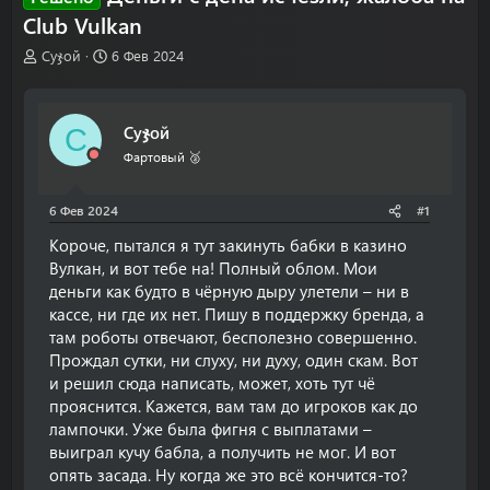
Club Vulkan
А
Д
Суჯой
6 Фев 2024
в
а
т
т
о
а
Суჯой
С
р
н
т
а
Фартовый 🥈
е
ч
м
а
6 Фев 2024
#1
ы
л
а
Короче, пытался я тут закинуть бабки в казино
Вулкан, и вот тебе на! Полный облом. Мои
деньги как будто в чёрную дыру улетели – ни в
кассе, ни где их нет. Пишу в поддержку бренда, а
там роботы отвечают, бесполезно совершенно.
Прождал сутки, ни слуху, ни духу, один скам. Вот
и решил сюда написать, может, хоть тут чё
прояснится. Кажется, вам там до игроков как до
лампочки. Уже была фигня с выплатами –
выиграл кучу бабла, а получить не мог. И вот
опять засада. Ну когда же это всё кончится-то?