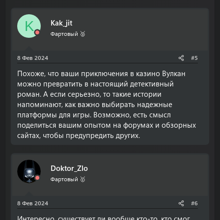
Kak_jit
K
Фартовый 🥈
8 Фев 2024
#5
Похоже, что ваши приключения в казино Вулкан
можно превратить в настоящий детективный
роман. А если серьезно, то такие истории
напоминают, как важно выбирать надежные
платформы для игры. Возможно, есть смысл
поделиться вашим опытом на форумах и обзорных
сайтах, чтобы предупредить других.
Doktor_Zlo
Фартовый 🥇
8 Фев 2024
#6
Интересно, существует ли вообще кто-то, кто смог