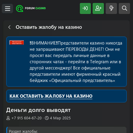
Оставить жалобу на казино
❗️ВНИМАНИЕ❗️Представители казино никогда
не запрашивают ПЕРЕВОДЫ ДЕНЕГ! Они не
просят вас передать личные данные в
сторонних чатах - перейти в Telegram или в
другой мессенджер! Все официальные
представители имеют фирменный красный
бейджик «Официальный представитель»
КАК ОСТАВИТЬ ЖАЛОБУ НА КАЗИНО
Деньги долго выводят
А
Д
+7 915 604-67-20
4 Мар 2025
в
а
т
т
Раздел жалобы