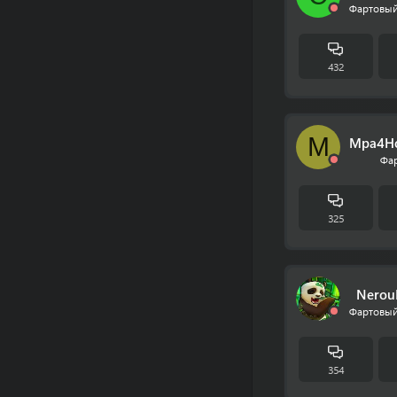
Фартовый
432
M
Mpa4Ho
Фар
325
Nero
Фартовый
354