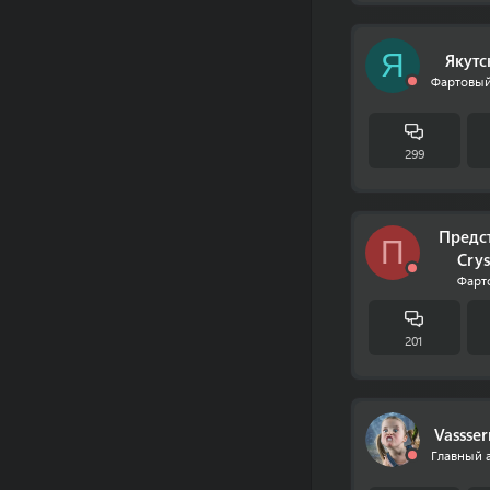
Я
Якутс
Фартовый
299
Предс
П
Crys
Фарт
201
Vassse
Главный 