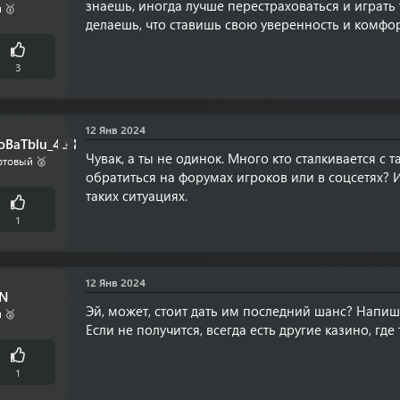
знаешь, иногда лучше перестраховаться и играть 
 🥇
делаешь, что ставишь свою уверенность и комфор
3
12 Янв 2024
BaTblu_4eJl
Чувак, а ты не одинок. Много кто сталкивается с
товый 🥈
обратиться на форумах игроков или в соцсетях? 
таких ситуациях.
1
12 Янв 2024
uN
Эй, может, стоит дать им последний шанс? Напи
 🥈
Если не получится, всегда есть другие казино, где
1