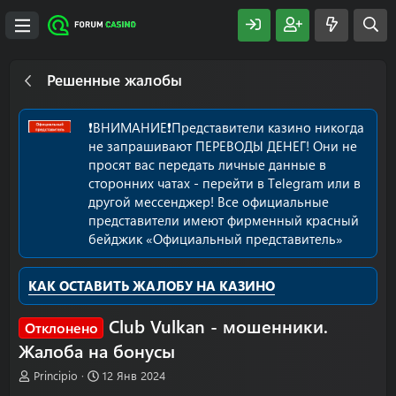
Решенные жалобы
❗️ВНИМАНИЕ❗️Представители казино никогда
не запрашивают ПЕРЕВОДЫ ДЕНЕГ! Они не
просят вас передать личные данные в
сторонних чатах - перейти в Telegram или в
другой мессенджер! Все официальные
представители имеют фирменный красный
бейджик «Официальный представитель»
КАК ОСТАВИТЬ ЖАЛОБУ НА КАЗИНО
Club Vulkan - мошенники.
Отклонено
Жалоба на бонусы
А
Д
Principio
12 Янв 2024
в
а