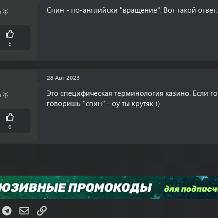
Спин - по-английски "вращение". Вот такой ответ..
 🥈
5
28 Авг 2023
Это специфическая терминология казино. Если го
 🥈
говоришь "спин" - оу ты крутяк ))
6
K
Telegram
Электронная почта
Ссылка