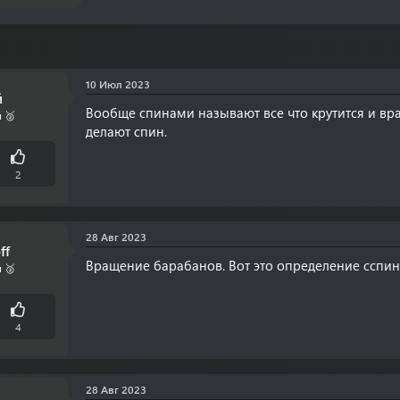
10 Июл 2023
й
Вообще спинами называют все что крутится и вра
 🥈
делают спин.
2
28 Авг 2023
ff
Вращение барабанов. Вот это определение сспин
 🥈
4
28 Авг 2023