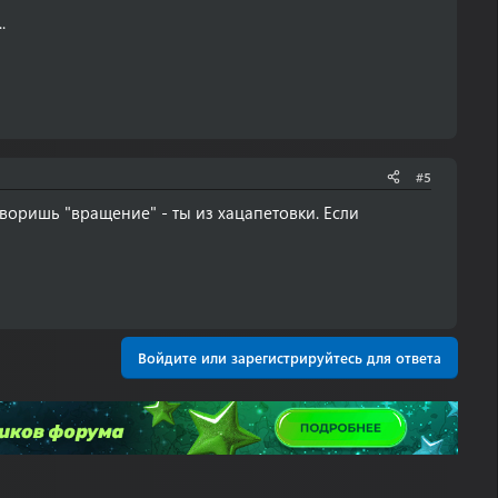
.
#5
воришь "вращение" - ты из хацапетовки. Если
Войдите или зарегистрируйтесь для ответа