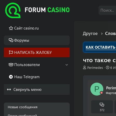
Cайт casino.ru
Другое
Слов
Форумы
КАК ОСТАВИТЬ
НАПИСАТЬ ЖАЛОБУ
что такое с
Пользователи
А
Д
Perimedes
6 И
в
а
Наш Telegram
т
т
о
а
р
н
P
Peri
Свернуть меню
т
а
Фартов
е
ч
м
а
ы
л
Новые сообщения
а
372
Поиск сообщений