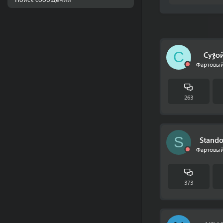
С
Суჯо
Фартовый
263
S
Stando
Фартовый
373