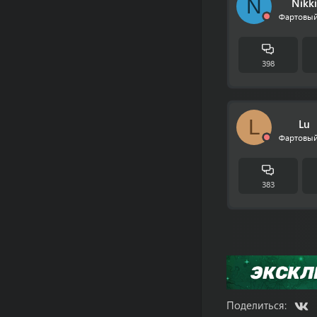
N
Nikki
Фартовый
398
L
Lu
Фартовый
383
V
Поделиться: