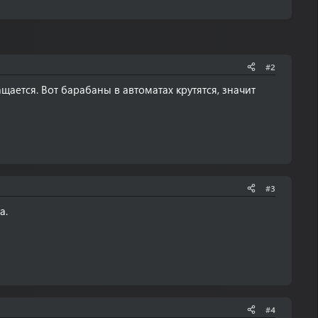
#2
щается. Вот барабаны в автоматах крутятся, значит
#3
а.
#4