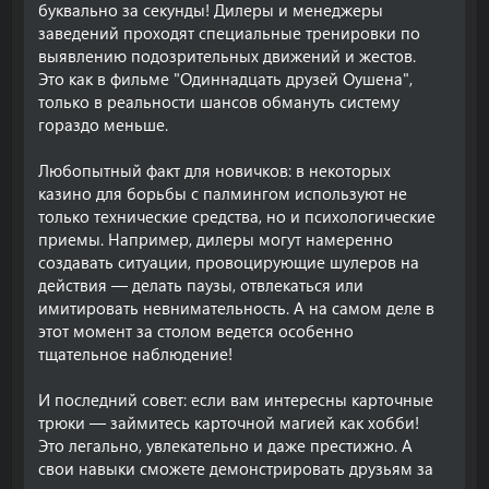
буквально за секунды! Дилеры и менеджеры
заведений проходят специальные тренировки по
выявлению подозрительных движений и жестов.
Это как в фильме "Одиннадцать друзей Оушена",
только в реальности шансов обмануть систему
гораздо меньше.
Любопытный факт для новичков: в некоторых
казино для борьбы с палмингом используют не
только технические средства, но и психологические
приемы. Например, дилеры могут намеренно
создавать ситуации, провоцирующие шулеров на
действия — делать паузы, отвлекаться или
имитировать невнимательность. А на самом деле в
этот момент за столом ведется особенно
тщательное наблюдение!
И последний совет: если вам интересны карточные
трюки — займитесь карточной магией как хобби!
Это легально, увлекательно и даже престижно. А
свои навыки сможете демонстрировать друзьям за