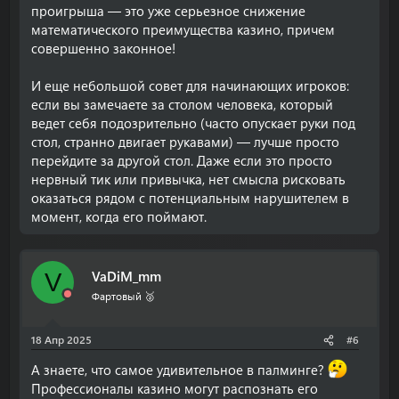
проигрыша — это уже серьезное снижение
математического преимущества казино, причем
совершенно законное!
И еще небольшой совет для начинающих игроков:
если вы замечаете за столом человека, который
ведет себя подозрительно (часто опускает руки под
стол, странно двигает рукавами) — лучше просто
перейдите за другой стол. Даже если это просто
нервный тик или привычка, нет смысла рисковать
оказаться рядом с потенциальным нарушителем в
момент, когда его поймают.
VaDiM_mm
V
Фартовый 🥈
18 Апр 2025
#6
А знаете, что самое удивительное в палминге?
Профессионалы казино могут распознать его