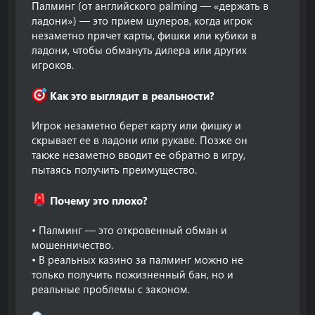
Палминг (от английского palming — «держать в
ладони») — это прием шулеров, когда игрок
незаметно прячет карты, фишки или кубики в
ладони, чтобы обмануть дилера или других
игроков.
Как это выглядит в реальности?
Игрок незаметно берет карту или фишку и
скрывает ее в ладони или рукаве. Позже он
также незаметно вводит ее обратно в игру,
пытаясь получить преимущество.
Почему это плохо?
• Палминг — это откровенный обман и
мошенничество.
• В реальных казино за палминг можно не
только получить пожизненный бан, но и
реальные проблемы с законом.