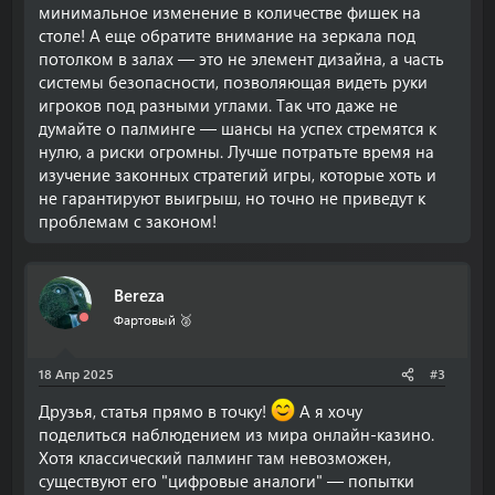
минимальное изменение в количестве фишек на
столе! А еще обратите внимание на зеркала под
потолком в залах — это не элемент дизайна, а часть
системы безопасности, позволяющая видеть руки
игроков под разными углами. Так что даже не
думайте о палминге — шансы на успех стремятся к
нулю, а риски огромны. Лучше потратьте время на
изучение законных стратегий игры, которые хоть и
не гарантируют выигрыш, но точно не приведут к
проблемам с законом!
Bereza
Фартовый 🥈
18 Апр 2025
#3
Друзья, статья прямо в точку!
А я хочу
поделиться наблюдением из мира онлайн-казино.
Хотя классический палминг там невозможен,
существуют его "цифровые аналоги" — попытки