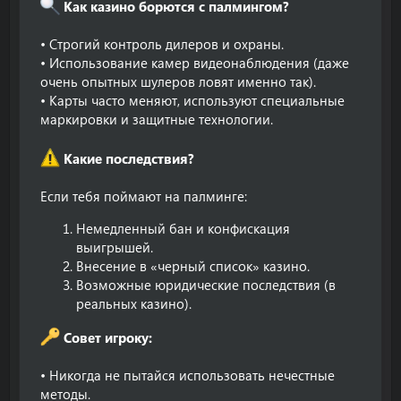
Как казино борются с палмингом?
• Строгий контроль дилеров и охраны.
• Использование камер видеонаблюдения (даже
очень опытных шулеров ловят именно так).
• Карты часто меняют, используют специальные
маркировки и защитные технологии.
Какие последствия?
Если тебя поймают на палминге:
Немедленный бан и конфискация
выигрышей.
Внесение в «черный список» казино.
Возможные юридические последствия (в
реальных казино).
Совет игроку:
• Никогда не пытайся использовать нечестные
методы.