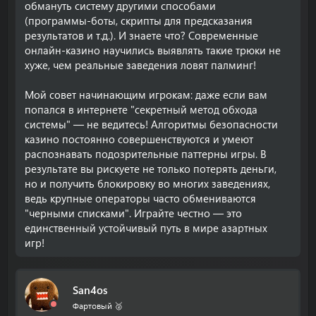
обмануть систему другими способами
(программы-боты, скрипты для предсказания
результатов и т.д.). И знаете что? Современные
онлайн-казино научились выявлять такие трюки не
хуже, чем реальные заведения ловят палминг!
Мой совет начинающим игрокам: даже если вам
попался в интернете "секретный метод обхода
системы" — не ведитесь! Алгоритмы безопасности
казино постоянно совершенствуются и умеют
распознавать подозрительные паттерны игры. В
результате вы рискуете не только потерять деньги,
но и получить блокировку во многих заведениях,
ведь крупные операторы часто обмениваются
"черными списками". Играйте честно — это
единственный устойчивый путь в мире азартных
игр!
San4os
Фартовый 🥈