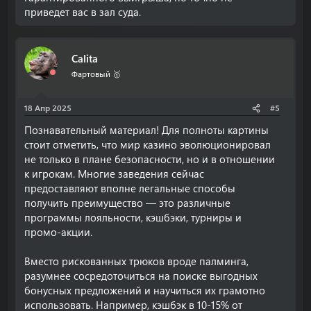
приведет вас в зал суда.
Calita
Фартовый 🥇
18 Апр 2025
#5
Познавательный материал! Для полноты картины
стоит отметить, что мир казино эволюционировал
не только в плане безопасности, но и в отношении
к игрокам. Многие заведения сейчас
предоставляют вполне легальные способы
получить преимущество — это различные
программы лояльности, кэшбэки, турниры и
промо-акции.
Вместо рискованных трюков вроде палминга,
разумнее сосредоточиться на поиске выгодных
бонусных предложений и научиться их грамотно
использовать. Например, кэшбэк в 10-15% от