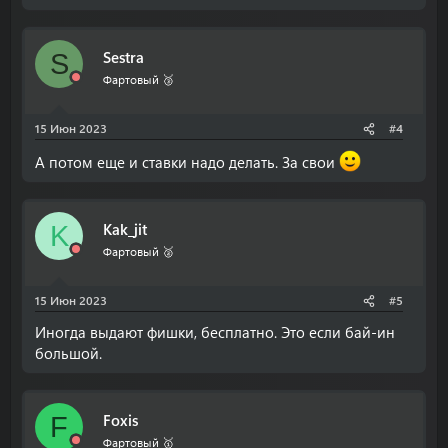
Sestra
S
Фартовый 🥉
15 Июн 2023
#4
А потом еще и ставки надо делать. За свои
Kak_jit
K
Фартовый 🥈
15 Июн 2023
#5
Иногда выдают фишки, бесплатно. Это если бай-ин
большой.
Foxis
F
Фартовый 🥇