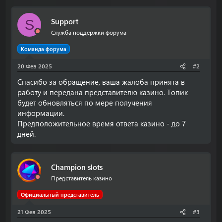
Support
S
Служба поддержки форума
Команда форума
20 Фев 2025
#2
Спасибо за обращение, ваша жалоба принята в
работу и передана представителю казино. Топик
будет обновляться по мере получения
информации.
Предположительное время ответа казино - до 7
дней.
Champion slots
Представитель казино
Официальный представитель
21 Фев 2025
#3