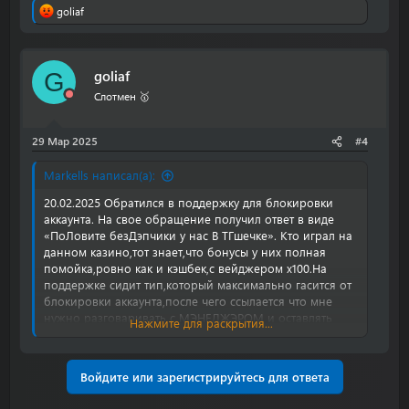
goliaf
Р
е
а
к
goliaf
G
ц
и
Слотмен 🥇
и
:
29 Мар 2025
#4
Markells написал(а):
20.02.2025 Обратился в поддержку для блокировки
аккаунта. На свое обращение получил ответ в виде
«ПоЛовите безДэпчики у нас В ТГшечке». Кто играл на
данном казино,тот знает,что бонусы у них полная
помойка,ровно как и кэшбек,с вейджером х100.На
поддержке сидит тип,который максимально гасится от
блокировки аккаунта,после чего ссылается что мне
нужно разговаривать с МЭНЕДЖЭРОМ и оставлять
Нажмите для раскрытия...
ЗаЯвОчКу на почту. Так вот,лудоманы и
лудоманки,если проект занимается такой дичью,то
сразу покидайте данную шарашкину контору. На своем
Войдите или зарегистрируйтесь для ответа
примере,если брать случай с блокировкой на Play
Foruna,то там в поддержке блокируют навсегда и по