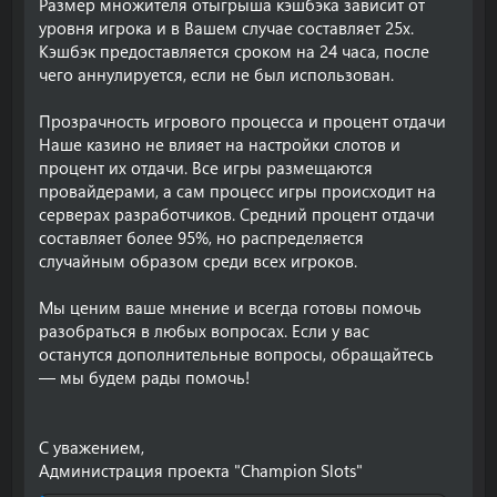
Размер множителя отыгрыша кэшбэка зависит от
уровня игрока и в Вашем случае составляет 25x.
Кэшбэк предоставляется сроком на 24 часа, после
чего аннулируется, если не был использован.
Прозрачность игрового процесса и процент отдачи
Наше казино не влияет на настройки слотов и
процент их отдачи. Все игры размещаются
провайдерами, а сам процесс игры происходит на
серверах разработчиков. Средний процент отдачи
составляет более 95%, но распределяется
случайным образом среди всех игроков.
Мы ценим ваше мнение и всегда готовы помочь
разобраться в любых вопросах. Если у вас
останутся дополнительные вопросы, обращайтесь
— мы будем рады помочь!
С уважением,
Администрация проекта "Сhampion Slots"