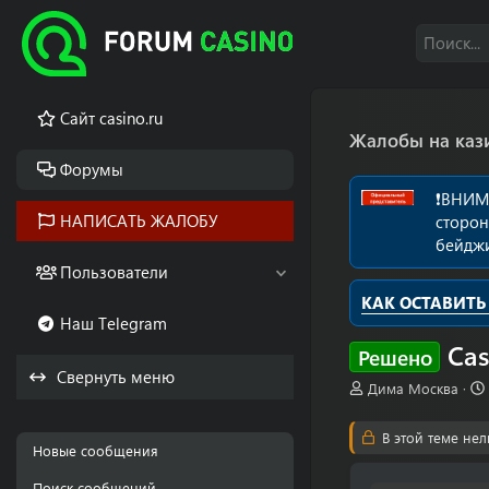
Cайт casino.ru
Жалобы на каз
Форумы
❗️ВНИМ
НАПИСАТЬ ЖАЛОБУ
сторон
бейдж
Пользователи
КАК ОСТАВИТЬ
Наш Telegram
Cas
Решено
Свернуть меню
А
Дима Москва
в
т
В этой теме нел
о
Новые сообщения
р
т
Поиск сообщений