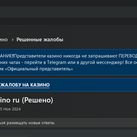
ино
Решенные жалобы
АНИЕ❗️Представители казино никогда не запрашивают ПЕРЕВОД
них чатах - перейти в Telegram или в другой мессенджер! В
ик «Официальный представитель»
 ЖАЛОБУ НА КАЗИНО
ino ru (Решено)
Д
5 Ноя 2024
а
т
ьзя размещать новые ответы.
а
н
а