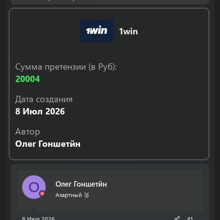
о
а
р
н
т
а
е
ч
1win
м
а
ы
л
а
Сумма претензии (в Руб)
20004
Дата создания
8 Июл 2026
Автор
Олег Гоншетйн
Олег Гоншетйн
О
Азартный 🥉
8 Июл 2026
#1