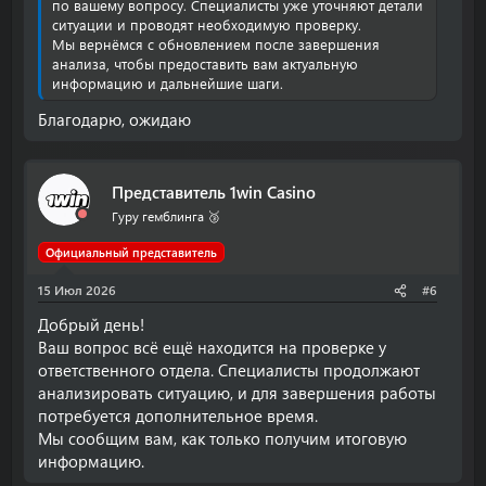
по вашему вопросу. Специалисты уже уточняют детали
ситуации и проводят необходимую проверку.
Мы вернёмся с обновлением после завершения
анализа, чтобы предоставить вам актуальную
информацию и дальнейшие шаги.
Благодарю, ожидаю
Представитель 1win Casino
Гуру гемблинга 🥉
Официальный представитель
15 Июл 2026
#6
Добрый день!
Ваш вопрос всё ещё находится на проверке у
ответственного отдела. Специалисты продолжают
анализировать ситуацию, и для завершения работы
потребуется дополнительное время.
Мы сообщим вам, как только получим итоговую
информацию.