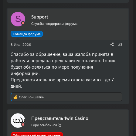
соблюдены и выполнены - приложу фото их ответов.
Пожалуйста, помогите разобраться, я считаю, что
несправедливо с их стороны.
Support
S
Служба поддержки форума
Команда форума
8 Июл 2026
#3
Спасибо за обращение, ваша жалоба принята в
работу и передана представителю казино. Топик
будет обновляться по мере получения
информации.
Предположительное время ответа казино - до 7
дней.
Олег Гоншетйн
Р
е
а
к
Представитель 1win Casino
ц
и
Гуру гемблинга 🥉
и
:
Официальный представитель