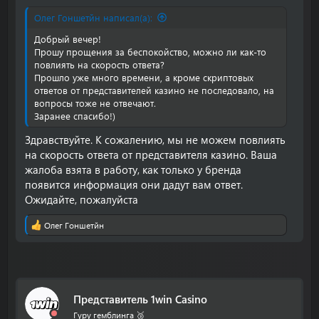
Олег Гоншетйн написал(а):
Добрый вечер!
Прошу прощения за беспокойство, можно ли как-то
повлиять на скорость ответа?
Прошло уже много времени, а кроме скриптовых
ответов от представителей казино не последовало, на
вопросы тоже не отвечают.
Заранее спасибо!)
Здравствуйте. К сожалению, мы не можем повлиять
на скорость ответа от представителя казино. Ваша
жалоба взята в работу, как только у бренда
появится информация они дадут вам ответ.
Ожидайте, пожалуйста
Олег Гоншетйн
Р
е
а
к
ц
и
Представитель 1win Casino
и
:
Гуру гемблинга 🥉