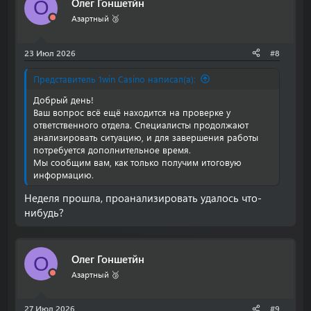
Олег Гоншетйн
О
ц
и
Азартный 🥉
и
:
23 Июл 2026
#8
Представитель 1win Casino написал(а):
Добрый день!
Ваш вопрос всё ещё находится на проверке у
ответственного отдела. Специалисты продолжают
анализировать ситуацию, и для завершения работы
потребуется дополнительное время.
Мы сообщим вам, как только получим итоговую
информацию.
Неделя прошла, проанализировать удалось что-
нибудь?
Олег Гоншетйн
О
Азартный 🥉
27 Июл 2026
#9