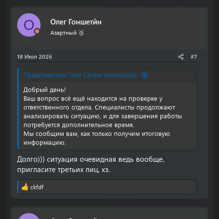
Олег Гоншетйн
О
Азартный 🥉
18 Июл 2026
#7
Представитель 1win Casino написал(а):
Добрый день!
Ваш вопрос всё ещё находится на проверке у
ответственного отдела. Специалисты продолжают
анализировать ситуацию, и для завершения работы
потребуется дополнительное время.
Мы сообщим вам, как только получим итоговую
информацию.
Долго))) ситуация очевидная ведь вообще,
пригласите третьих лиц, хз.
ckfdf
Р
е
а
к