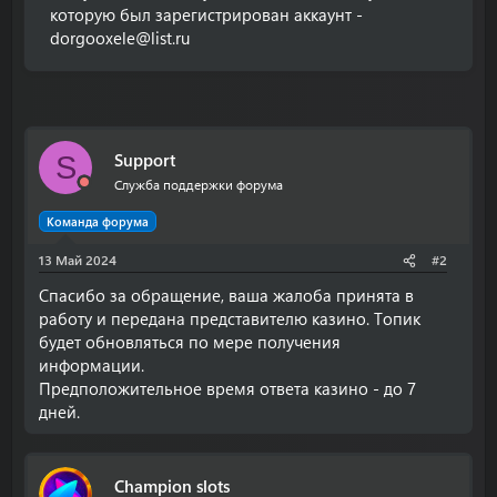
которую был зарегистрирован аккаунт -
dorgooxele@list.ru
Support
S
Служба поддержки форума
Команда форума
13 Май 2024
#2
Спасибо за обращение, ваша жалоба принята в
работу и передана представителю казино. Топик
будет обновляться по мере получения
информации.
Предположительное время ответа казино - до 7
дней.
Champion slots