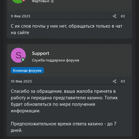
Фартовый 🥉
9 Фев 2025
#2
С их слов почты у них нет, обращаться только в чат
на сайте
Support
S
Служба поддержки форума
Команда форума
10 Фев 2025
#3
Спасибо за обращение, ваша жалоба принята в
работу и передана представителю казино. Топик
будет обновляться по мере получения
информации.
Предположительное время ответа казино - до 7
дней.