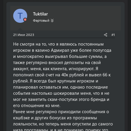
т
т
о
а
Tuktilar
T
р
н
т
а
Фартовый 🥈
е
ч
м
а
21 Июл 2023
#1
ы
л
а
Не смотря на то, что я являюсь постоянным
игроком в казино Адмирал уже более полугода
и многократно выигрывал большие суммы, а
также регулярно вносил депозиты на свой
аккаунт, меня, как клиента, игнорируют. Я
пополнил свой счет на 40к рублей и вывел 66 к
рублей. Я всегда был крупным игроком и
планировал оставаться им, однако последние
события настолько шокировали меня, что я не
мог не заметить скам-поступки этого бренда и
его отношение ко мне.
Ранее мне регулярно приходили сообщения о
кэшбэке и других бонусах из программы
лояльности, но теперь меня опустили до самого
низа программы, и я не понимаю, почему это