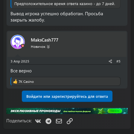
Предположительное время ответа казино - до 7 дней.
Вывод игрока успешно обработан. Просьба
закрыть жалобу.
MaksCash777
Новичок 🥈
3 Апр 2025
#5
Все верно
7K Casino
Р
е
а
Войдите или зарегистрируйтесь для ответа
к
ц
и
и
:
VK
Telegram
Электронная почта
Ссылка
Поделиться: