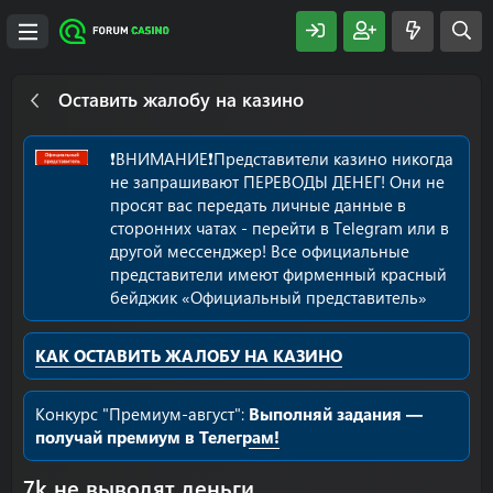
Оставить жалобу на казино
❗️ВНИМАНИЕ❗️Представители казино никогда
не запрашивают ПЕРЕВОДЫ ДЕНЕГ! Они не
просят вас передать личные данные в
сторонних чатах - перейти в Telegram или в
другой мессенджер! Все официальные
представители имеют фирменный красный
бейджик «Официальный представитель»
КАК ОСТАВИТЬ ЖАЛОБУ НА КАЗИНО
Конкурс "Премиум-август":
Выполняй задания —
получай премиум в Телеграм!
7k не выводят деньги.