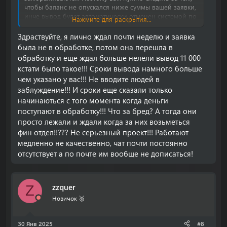
чтобы баланс не опускался ниже суммы вашей заявки,
инче вывод будет автоматически отменен системой по
Нажмите для раскрытия...
причине нехватки средств для обработки. Ожидайте
вывод в пределах обозначенных сроков клуба,
Здраствуйте, я лично ждал почти неделю и заявка
пожалуйста.
была не в обработке, потом она перешла в
обработку и еще ждал больше нелели вывод 11 000
кстати было такое!!! Сроки вывода намного больше
чем указано у вас!!! Не вводите людей в
заблуждение!!! И сроки еще сказали только
начинаються с того момента когда деньги
поступают в обработку!!! Что за бред? А тогда они
просто лежали и ждали когда за них возьметься
фин отдел!!??? Не серьезный проект!!! Работают
медленно не качественно, чат почти постоянно
отсутствует а по почте им вообще не дописаться!
zzquer
Z
Новичок 🥈
30 Янв 2025
#8