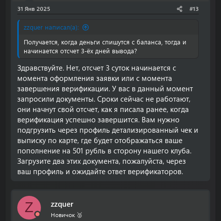
31 Янв 2025
#13
zzquer написал(а):
Получается, когда деньги спишутся с баланса, тогда и
начинается отсчет 3-ёх дней вывода?
Здравствуйте. Нет, отсчет 3 суток начинается с
момента оформления заявки или с момента
завершения верификации. У вас в данный момент
запросили документы. Сроки сейчас не работают,
они начнут свой отсчет, как я писала ранее, когда
верификация успешно завершится. Вам нужно
подгрузить через профиль детализированный чек и
выписку по карте, где будет отображаться ваше
пополнение на 501 рубль в сторону нашего клуба.
Загрузите два этих документа, пожалуйста, через
ваш профиль и ожидайте ответ верификаторов.
zzquer
Z
Новичок 🥈