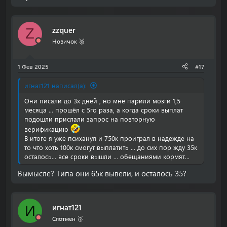
zzquer
Z
Новичок 🥈
1 Фев 2025
#17
игнат121 написал(а):
Они писали до 3х дней , но мне парили мозги 1,5
месяца ... прошёл с 5го раза, а когда сроки выплат
подошли прислали запрос на повторную
верификацию
В итоге я уже психанул и 750к проиграл в надежде на
то что хоть 100к смогут выплатить ... до сих пор жду 35к
осталось... все сроки вышли ... обещаниями кормят...
Вымысле? Типа они 65к вывели, и осталось 35?
игнат121
И
Слотмен 🥇