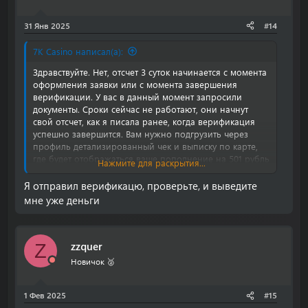
31 Янв 2025
#14
7K Casino написал(а):
Здравствуйте. Нет, отсчет 3 суток начинается с момента
оформления заявки или с момента завершения
верификации. У вас в данный момент запросили
документы. Сроки сейчас не работают, они начнут
свой отсчет, как я писала ранее, когда верификация
успешно завершится. Вам нужно подгрузить через
профиль детализированный чек и выписку по карте,
где будет отображаться ваше пополнение на 501 рубль
Нажмите для раскрытия...
в сторону нашего клуба. Загрузите два этих документа,
пожалуйста, через ваш профиль и ожидайте ответ
Я отправил верификацю, проверьте, и выведите
верификаторов.
мне уже деньги
zzquer
Z
Новичок 🥈
1 Фев 2025
#15