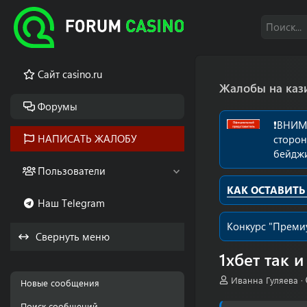
Cайт casino.ru
Жалобы на каз
Форумы
❗️ВНИМ
НАПИСАТЬ ЖАЛОБУ
сторон
бейдж
Пользователи
КАК ОСТАВИТЬ
Наш Telegram
Конкурс "Премиу
Свернуть меню
1хбет так 
А
Иванна Гуляева
Новые сообщения
в
т
Поиск сообщений