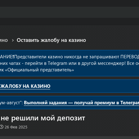
ино
Оставить жалобу на казино
АНИЕ❗️Представители казино никогда не запрашивают ПЕРЕВОД
них чатах - перейти в Telegram или в другой мессенджер! В
ик «Официальный представитель»
 ЖАЛОБУ НА КАЗИНО
м-август":
Выполняй задания — получай премиум в Телегра
и не решили мой депозит
Д
26 Фев 2025
а
т