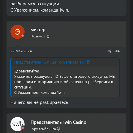
разберемся в ситуации.
С Уважением, команда 1win.
мистер
Новичок 🥇
22 Май 2024
#4
Представитель 1win Casino написал(а):
Здравствуйте!
Укажите, пожалуйста, ID Вашего игрового аккаунта. Мы
проверим информацию и обязательно разберемся в
ситуации.
С Уважением, команда 1win.
Ничего вы не разбираетесь
Представитель 1win Casino
Гуру гемблинга 🥉