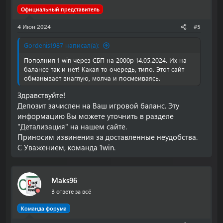
Официальный представитель
4 Июн 2024
#5
Gordenis1987 написал(а):
Пополнил 1 win через СБП на 2000р 14.05.2024. Их на
балансе так и нет! Какая то очередь, типо. Этот сайт
обманывает внаглую, молча и посмеиваясь.
Здравствуйте!
Депозит зачислен на Ваш игровой баланс. Эту
информацию Вы можете уточнить в разделе
"Детализация" на нашем сайте.
Приносим извинения за доставленные неудобства.
С Уважением, команда 1win.
Maks96
В ответе за всё
Команда форума