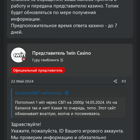
работу и передана представителю казино. Топик
будет обновляться по мере получения
информации.
Предположительное время ответа казино - до 7
дней.
Представитель 1win Casino
Гуру гемблинга 🥉
Официальный представитель
22 Май 2024
#3
Gordenis1987 написал(а):
Пополнил 1 win через СБП на 2000р 14.05.2024. Их на
балансе так и нет! Какая то очередь, типо. Этот сайт
обманывает внаглую, молча и посмеиваясь.
Здравствуйте!
Укажите, пожалуйста, ID Вашего игрового аккаунта.
Мы проверим информацию и обязательно