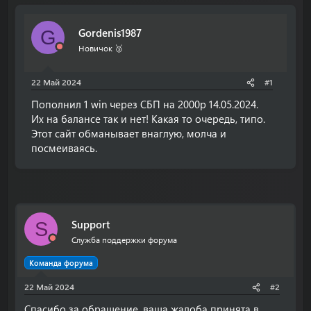
т
т
о
а
Gordenis1987
G
р
н
т
а
Новичок 🥉
е
ч
м
а
22 Май 2024
#1
ы
л
а
Пополнил 1 win через СБП на 2000р 14.05.2024.
Их на балансе так и нет! Какая то очередь, типо.
Этот сайт обманывает внаглую, молча и
посмеиваясь.
Support
S
Служба поддержки форума
Команда форума
22 Май 2024
#2
Спасибо за обращение, ваша жалоба принята в